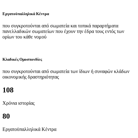
Εργατοϋπαλληλικά Κέντρα
που συγκροτούνται από σωματεία και τοπικά παραρτήματα
πανελλαδικών σωματείων που έχουν την έδρα τους εντός των
ορίων του κάθε νομού
Κλαδικές Ομοσπονδίες
που συγκροτούνται από σωματεία των ίδιων ή συναφών κλάδων
οικονομικής δραστηριότητας
108
Χρόνια ιστορίας
80
Εργατοϋπαλληλικά Κέντρα