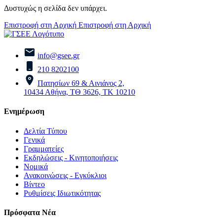
Δυστυχώς η σελίδα δεν υπάρχει.
Επιστροφή στη Αρχική
Επιστροφή στη Αρχική
info@gsee.gr
210 8202100
Πατησίων 69 & Αινιάνος 2,
10434 Αθήνα, ΤΘ 3626, ΤΚ 10210
Ενημέρωση
Δελτία Τύπου
Γενικά
Γραμματείες
Εκδηλώσεις - Κινητοποιήσεις
Νομικά
Ανακοινώσεις - Εγκύκλιοι
Βίντεο
Ρυθμίσεις Ιδιωτικότητας
Πρόσφατα Νέα