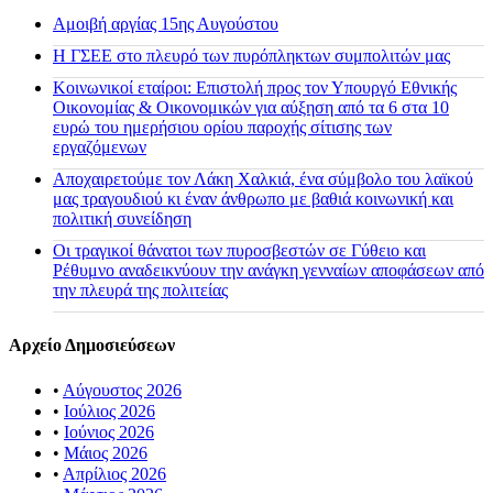
Αμοιβή αργίας 15ης Αυγούστου
H ΓΣΕΕ στο πλευρό των πυρόπληκτων συμπολιτών μας
Κοινωνικοί εταίροι: Επιστολή προς τον Υπουργό Εθνικής
Οικονομίας & Οικονομικών για αύξηση από τα 6 στα 10
ευρώ του ημερήσιου ορίου παροχής σίτισης των
εργαζόμενων
Αποχαιρετούμε τον Λάκη Χαλκιά, ένα σύμβολο του λαϊκού
μας τραγουδιού κι έναν άνθρωπο με βαθιά κοινωνική και
πολιτική συνείδηση
Οι τραγικοί θάνατοι των πυροσβεστών σε Γύθειο και
Ρέθυμνο αναδεικνύουν την ανάγκη γενναίων αποφάσεων από
την πλευρά της πολιτείας
Αρχείο Δημοσιεύσεων
•
Αύγουστος 2026
•
Ιούλιος 2026
•
Ιούνιος 2026
•
Μάιος 2026
•
Απρίλιος 2026