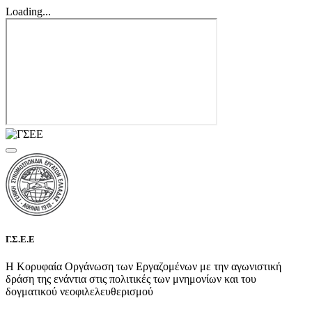
Loading...
Γ.Σ.Ε.Ε
Η Κορυφαία Οργάνωση των Εργαζομένων με την αγωνιστική
δράση της ενάντια στις πολιτικές των μνημονίων και του
δογματικού νεοφιλελευθερισμού