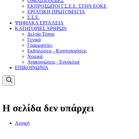
ΟΜΟΣΠΟΝΔΙΕΣ
ΕΚΠΡΟΣΩΠΟΙ Γ.Σ.Ε.Ε. ΣΤΗΝ ΕΟΚΕ
ΕΡΓΑΤΙΚΗ ΠΡΩΤΟΜΑΓΙΑ
Σ.Σ.Ε.
ΨΗΦΙΑΚΑ ΕΡΓΑΛΕΙΑ
ΚΑΤΗΓΟΡΙΕΣ ΑΡΘΡΩΝ
Δελτία Τύπου
Γενικά
Γραμματείες
Εκδηλώσεις - Κινητοποιήσεις
Νομικά
Ανακοινώσεις - Εγκύκλιοι
ΕΠΙΚΟΙΝΩΝΙΑ
Η σελίδα δεν υπάρχει
Αρχική