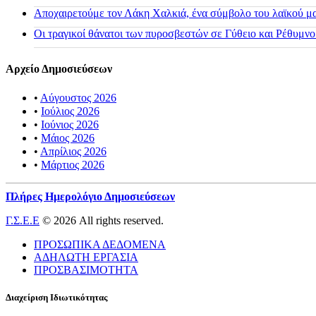
Αποχαιρετούμε τον Λάκη Χαλκιά, ένα σύμβολο του λαϊκού μας
Οι τραγικοί θάνατοι των πυροσβεστών σε Γύθειο και Ρέθυμνο
Αρχείο Δημοσιεύσεων
•
Αύγουστος 2026
•
Ιούλιος 2026
•
Ιούνιος 2026
•
Μάιος 2026
•
Απρίλιος 2026
•
Μάρτιος 2026
Πλήρες Ημερολόγιο Δημοσιεύσεων
Γ.Σ.Ε.Ε
© 2026 All rights reserved.
ΠΡΟΣΩΠΙΚΑ ΔΕΔΟΜΕΝΑ
ΑΔΗΛΩΤΗ ΕΡΓΑΣΙΑ
ΠΡΟΣΒΑΣΙΜΟΤΗΤΑ
Διαχείριση Ιδιωτικότητας