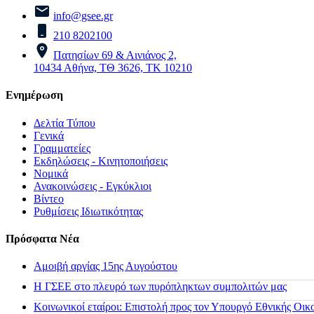
info@gsee.gr
210 8202100
Πατησίων 69 & Αινιάνος 2,
10434 Αθήνα, ΤΘ 3626, ΤΚ 10210
Ενημέρωση
Δελτία Τύπου
Γενικά
Γραμματείες
Εκδηλώσεις - Κινητοποιήσεις
Νομικά
Ανακοινώσεις - Εγκύκλιοι
Βίντεο
Ρυθμίσεις Ιδιωτικότητας
Πρόσφατα Νέα
Αμοιβή αργίας 15ης Αυγούστου
H ΓΣΕΕ στο πλευρό των πυρόπληκτων συμπολιτών μας
Κοινωνικοί εταίροι: Επιστολή προς τον Υπουργό Εθνικής Οικ