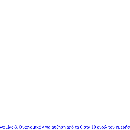
ονομίας & Οικονομικών για αύξηση από τα 6 στα 10 ευρώ του ημερήσ