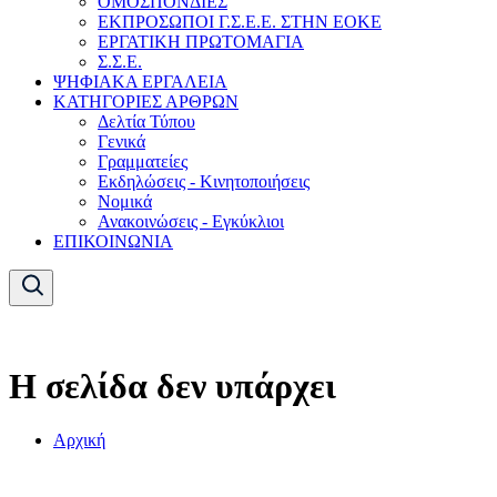
ΟΜΟΣΠΟΝΔΙΕΣ
ΕΚΠΡΟΣΩΠΟΙ Γ.Σ.Ε.Ε. ΣΤΗΝ ΕΟΚΕ
ΕΡΓΑΤΙΚΗ ΠΡΩΤΟΜΑΓΙΑ
Σ.Σ.Ε.
ΨΗΦΙΑΚΑ ΕΡΓΑΛΕΙΑ
ΚΑΤΗΓΟΡΙΕΣ ΑΡΘΡΩΝ
Δελτία Τύπου
Γενικά
Γραμματείες
Εκδηλώσεις - Κινητοποιήσεις
Νομικά
Ανακοινώσεις - Εγκύκλιοι
ΕΠΙΚΟΙΝΩΝΙΑ
Η σελίδα δεν υπάρχει
Αρχική