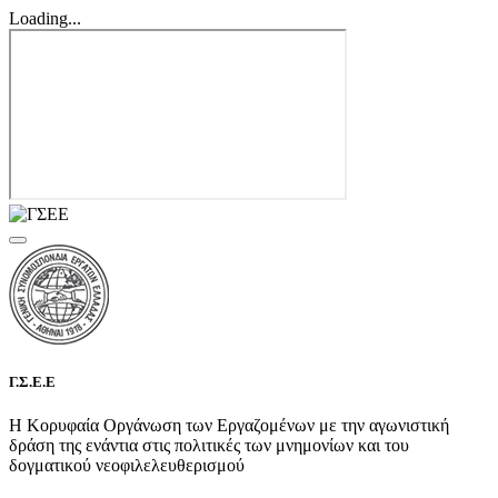
Loading...
Γ.Σ.Ε.Ε
Η Κορυφαία Οργάνωση των Εργαζομένων με την αγωνιστική
δράση της ενάντια στις πολιτικές των μνημονίων και του
δογματικού νεοφιλελευθερισμού