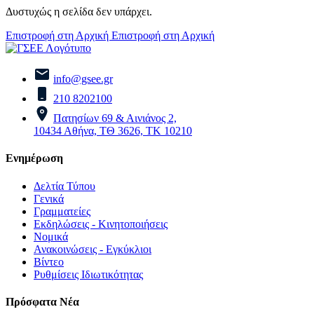
Δυστυχώς η σελίδα δεν υπάρχει.
Επιστροφή στη Αρχική
Επιστροφή στη Αρχική
info@gsee.gr
210 8202100
Πατησίων 69 & Αινιάνος 2,
10434 Αθήνα, ΤΘ 3626, ΤΚ 10210
Ενημέρωση
Δελτία Τύπου
Γενικά
Γραμματείες
Εκδηλώσεις - Κινητοποιήσεις
Νομικά
Ανακοινώσεις - Εγκύκλιοι
Βίντεο
Ρυθμίσεις Ιδιωτικότητας
Πρόσφατα Νέα