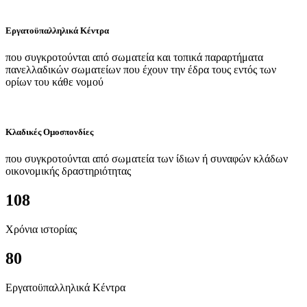
Εργατοϋπαλληλικά Κέντρα
που συγκροτούνται από σωματεία και τοπικά παραρτήματα
πανελλαδικών σωματείων που έχουν την έδρα τους εντός των
ορίων του κάθε νομού
Κλαδικές Ομοσπονδίες
που συγκροτούνται από σωματεία των ίδιων ή συναφών κλάδων
οικονομικής δραστηριότητας
108
Χρόνια ιστορίας
80
Εργατοϋπαλληλικά Κέντρα