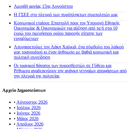
Αμοιβή αργίας 15ης Αυγούστου
H ΓΣΕΕ στο πλευρό των πυρόπληκτων συμπολιτών μας
Κοινωνικοί εταίροι: Επιστολή προς τον Υπουργό Εθνικής
Οικονομίας & Οικονομικών για αύξηση από τα 6 στα 10
ευρώ του ημερήσιου ορίου παροχής σίτισης των
εργαζόμενων
Αποχαιρετούμε τον Λάκη Χαλκιά, ένα σύμβολο του λαϊκού
μας τραγουδιού κι έναν άνθρωπο με βαθιά κοινωνική και
πολιτική συνείδηση
Οι τραγικοί θάνατοι των πυροσβεστών σε Γύθειο και
Ρέθυμνο αναδεικνύουν την ανάγκη γενναίων αποφάσεων από
την πλευρά της πολιτείας
Αρχείο Δημοσιεύσεων
•
Αύγουστος 2026
•
Ιούλιος 2026
•
Ιούνιος 2026
•
Μάιος 2026
•
Απρίλιος 2026