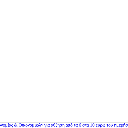
ονομίας & Οικονομικών για αύξηση από τα 6 στα 10 ευρώ του ημερήσ