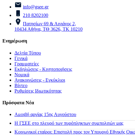
info@gsee.gr
210 8202100
Πατησίων 69 & Αινιάνος 2,
10434 Αθήνα, ΤΘ 3626, ΤΚ 10210
Ενημέρωση
Δελτία Τύπου
Γενικά
Γραμματείες
Εκδηλώσεις - Κινητοποιήσεις
Νομικά
Ανακοινώσεις - Εγκύκλιοι
Βίντεο
Ρυθμίσεις Ιδιωτικότητας
Πρόσφατα Νέα
Αμοιβή αργίας 15ης Αυγούστου
H ΓΣΕΕ στο πλευρό των πυρόπληκτων συμπολιτών μας
Κοινωνικοί εταίροι: Επιστολή προς τον Υπουργό Εθνικής Οικ