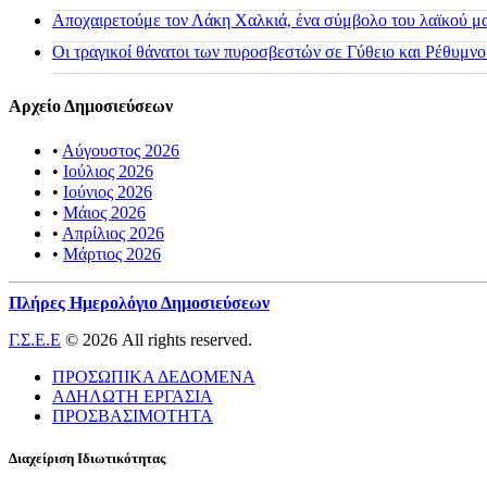
Αποχαιρετούμε τον Λάκη Χαλκιά, ένα σύμβολο του λαϊκού μας
Οι τραγικοί θάνατοι των πυροσβεστών σε Γύθειο και Ρέθυμνο
Αρχείο Δημοσιεύσεων
•
Αύγουστος 2026
•
Ιούλιος 2026
•
Ιούνιος 2026
•
Μάιος 2026
•
Απρίλιος 2026
•
Μάρτιος 2026
Πλήρες Ημερολόγιο Δημοσιεύσεων
Γ.Σ.Ε.Ε
© 2026 All rights reserved.
ΠΡΟΣΩΠΙΚΑ ΔΕΔΟΜΕΝΑ
ΑΔΗΛΩΤΗ ΕΡΓΑΣΙΑ
ΠΡΟΣΒΑΣΙΜΟΤΗΤΑ
Διαχείριση Ιδιωτικότητας