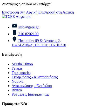
Δυστυχώς η σελίδα δεν υπάρχει.
Επιστροφή στη Αρχική
Επιστροφή στη Αρχική
info@gsee.gr
210 8202100
Πατησίων 69 & Αινιάνος 2,
10434 Αθήνα, ΤΘ 3626, ΤΚ 10210
Ενημέρωση
Δελτία Τύπου
Γενικά
Γραμματείες
Εκδηλώσεις - Κινητοποιήσεις
Νομικά
Ανακοινώσεις - Εγκύκλιοι
Βίντεο
Ρυθμίσεις Ιδιωτικότητας
Πρόσφατα Νέα