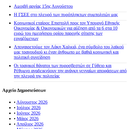
Αμοιβή αργίας 15ης Αυγούστου
H ΓΣΕΕ στο πλευρό των πυρόπληκτων συμπολιτών μας
Κοινωνικοί εταίροι: Επιστολή προς τον Υπουργό Εθνικής
Οικονομίας & Οικονομικών για αύξηση από τα 6 στα 10
ευρώ του ημερήσιου ορίου παροχής σίτισης των
εργαζόμενων
Αποχαιρετούμε τον Λάκη Χαλκιά, ένα σύμβολο του λαϊκού
μας τραγουδιού κι έναν άνθρωπο με βαθιά κοινωνική και
πολιτική συνείδηση
Οι τραγικοί θάνατοι των πυροσβεστών σε Γύθειο και
Ρέθυμνο αναδεικνύουν την ανάγκη γενναίων αποφάσεων από
την πλευρά της πολιτείας
Αρχείο Δημοσιεύσεων
•
Αύγουστος 2026
•
Ιούλιος 2026
•
Ιούνιος 2026
•
Μάιος 2026
•
Απρίλιος 2026