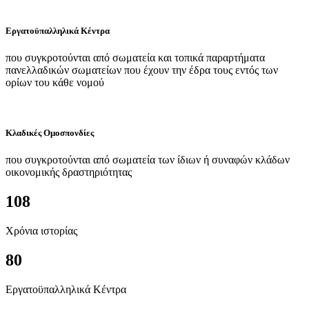
Εργατοϋπαλληλικά Κέντρα
που συγκροτούνται από σωματεία και τοπικά παραρτήματα
πανελλαδικών σωματείων που έχουν την έδρα τους εντός των
ορίων του κάθε νομού
Κλαδικές Ομοσπονδίες
που συγκροτούνται από σωματεία των ίδιων ή συναφών κλάδων
οικονομικής δραστηριότητας
108
Χρόνια ιστορίας
80
Εργατοϋπαλληλικά Κέντρα