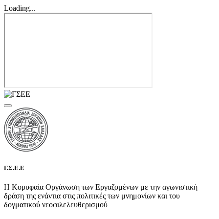
Loading...
Γ.Σ.Ε.Ε
Η Κορυφαία Οργάνωση των Εργαζομένων με την αγωνιστική
δράση της ενάντια στις πολιτικές των μνημονίων και του
δογματικού νεοφιλελευθερισμού