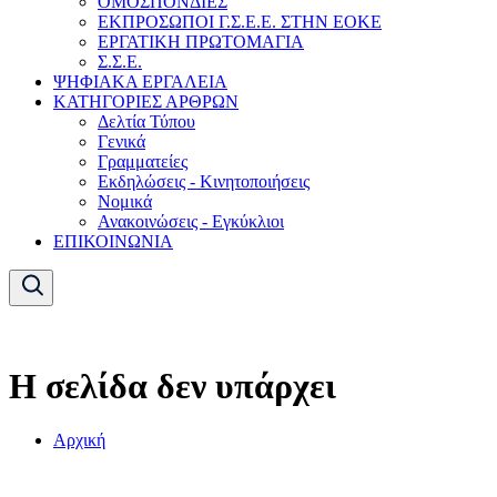
ΟΜΟΣΠΟΝΔΙΕΣ
ΕΚΠΡΟΣΩΠΟΙ Γ.Σ.Ε.Ε. ΣΤΗΝ ΕΟΚΕ
ΕΡΓΑΤΙΚΗ ΠΡΩΤΟΜΑΓΙΑ
Σ.Σ.Ε.
ΨΗΦΙΑΚΑ ΕΡΓΑΛΕΙΑ
ΚΑΤΗΓΟΡΙΕΣ ΑΡΘΡΩΝ
Δελτία Τύπου
Γενικά
Γραμματείες
Εκδηλώσεις - Κινητοποιήσεις
Νομικά
Ανακοινώσεις - Εγκύκλιοι
ΕΠΙΚΟΙΝΩΝΙΑ
Η σελίδα δεν υπάρχει
Αρχική