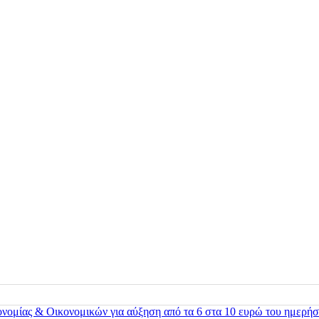
ονομίας & Οικονομικών για αύξηση από τα 6 στα 10 ευρώ του ημερήσ