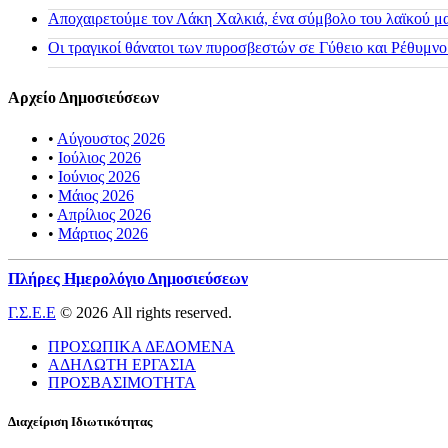
Αποχαιρετούμε τον Λάκη Χαλκιά, ένα σύμβολο του λαϊκού μας
Οι τραγικοί θάνατοι των πυροσβεστών σε Γύθειο και Ρέθυμνο
Αρχείο Δημοσιεύσεων
•
Αύγουστος 2026
•
Ιούλιος 2026
•
Ιούνιος 2026
•
Μάιος 2026
•
Απρίλιος 2026
•
Μάρτιος 2026
Πλήρες Ημερολόγιο Δημοσιεύσεων
Γ.Σ.Ε.Ε
© 2026 All rights reserved.
ΠΡΟΣΩΠΙΚΑ ΔΕΔΟΜΕΝΑ
ΑΔΗΛΩΤΗ ΕΡΓΑΣΙΑ
ΠΡΟΣΒΑΣΙΜΟΤΗΤΑ
Διαχείριση Ιδιωτικότητας