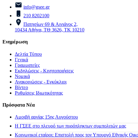
info@gsee.gr
210 8202100
Πατησίων 69 & Αινιάνος 2,
10434 Αθήνα, ΤΘ 3626, ΤΚ 10210
Ενημέρωση
Δελτία Τύπου
Γενικά
Γραμματείες
Εκδηλώσεις - Κινητοποιήσεις
Νομικά
Ανακοινώσεις - Εγκύκλιοι
Βίντεο
Ρυθμίσεις Ιδιωτικότητας
Πρόσφατα Νέα
Αμοιβή αργίας 15ης Αυγούστου
H ΓΣΕΕ στο πλευρό των πυρόπληκτων συμπολιτών μας
Κοινωνικοί εταίροι: Επιστολή προς τον Υπουργό Εθνικής Οικ