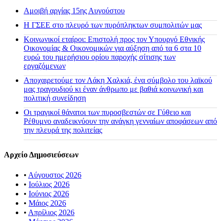
Αμοιβή αργίας 15ης Αυγούστου
H ΓΣΕΕ στο πλευρό των πυρόπληκτων συμπολιτών μας
Κοινωνικοί εταίροι: Επιστολή προς τον Υπουργό Εθνικής
Οικονομίας & Οικονομικών για αύξηση από τα 6 στα 10
ευρώ του ημερήσιου ορίου παροχής σίτισης των
εργαζόμενων
Αποχαιρετούμε τον Λάκη Χαλκιά, ένα σύμβολο του λαϊκού
μας τραγουδιού κι έναν άνθρωπο με βαθιά κοινωνική και
πολιτική συνείδηση
Οι τραγικοί θάνατοι των πυροσβεστών σε Γύθειο και
Ρέθυμνο αναδεικνύουν την ανάγκη γενναίων αποφάσεων από
την πλευρά της πολιτείας
Αρχείο Δημοσιεύσεων
•
Αύγουστος 2026
•
Ιούλιος 2026
•
Ιούνιος 2026
•
Μάιος 2026
•
Απρίλιος 2026