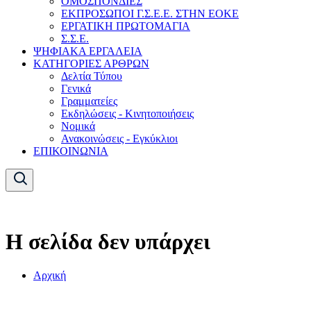
ΟΜΟΣΠΟΝΔΙΕΣ
ΕΚΠΡΟΣΩΠΟΙ Γ.Σ.Ε.Ε. ΣΤΗΝ ΕΟΚΕ
ΕΡΓΑΤΙΚΗ ΠΡΩΤΟΜΑΓΙΑ
Σ.Σ.Ε.
ΨΗΦΙΑΚΑ ΕΡΓΑΛΕΙΑ
ΚΑΤΗΓΟΡΙΕΣ ΑΡΘΡΩΝ
Δελτία Τύπου
Γενικά
Γραμματείες
Εκδηλώσεις - Κινητοποιήσεις
Νομικά
Ανακοινώσεις - Εγκύκλιοι
ΕΠΙΚΟΙΝΩΝΙΑ
Η σελίδα δεν υπάρχει
Αρχική