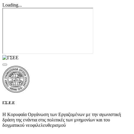
Loading...
Γ.Σ.Ε.Ε
Η Κορυφαία Οργάνωση των Εργαζομένων με την αγωνιστική
δράση της ενάντια στις πολιτικές των μνημονίων και του
δογματικού νεοφιλελευθερισμού