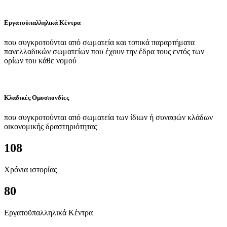
Εργατοϋπαλληλικά Κέντρα
που συγκροτούνται από σωματεία και τοπικά παραρτήματα
πανελλαδικών σωματείων που έχουν την έδρα τους εντός των
ορίων του κάθε νομού
Κλαδικές Ομοσπονδίες
που συγκροτούνται από σωματεία των ίδιων ή συναφών κλάδων
οικονομικής δραστηριότητας
108
Χρόνια ιστορίας
80
Εργατοϋπαλληλικά Κέντρα