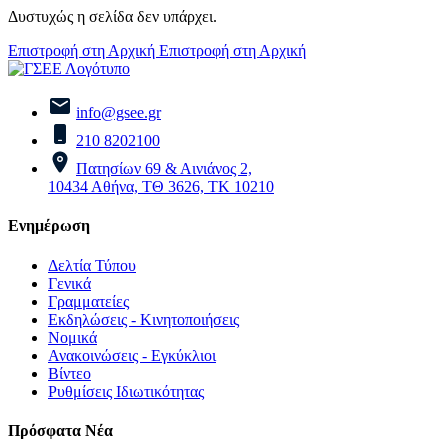
Δυστυχώς η σελίδα δεν υπάρχει.
Επιστροφή στη Αρχική
Επιστροφή στη Αρχική
info@gsee.gr
210 8202100
Πατησίων 69 & Αινιάνος 2,
10434 Αθήνα, ΤΘ 3626, ΤΚ 10210
Ενημέρωση
Δελτία Τύπου
Γενικά
Γραμματείες
Εκδηλώσεις - Κινητοποιήσεις
Νομικά
Ανακοινώσεις - Εγκύκλιοι
Βίντεο
Ρυθμίσεις Ιδιωτικότητας
Πρόσφατα Νέα