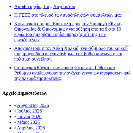
Αμοιβή αργίας 15ης Αυγούστου
H ΓΣΕΕ στο πλευρό των πυρόπληκτων συμπολιτών μας
Κοινωνικοί εταίροι: Επιστολή προς τον Υπουργό Εθνικής
Οικονομίας & Οικονομικών για αύξηση από τα 6 στα 10
ευρώ του ημερήσιου ορίου παροχής σίτισης των
εργαζόμενων
Αποχαιρετούμε τον Λάκη Χαλκιά, ένα σύμβολο του λαϊκού
μας τραγουδιού κι έναν άνθρωπο με βαθιά κοινωνική και
πολιτική συνείδηση
Οι τραγικοί θάνατοι των πυροσβεστών σε Γύθειο και
Ρέθυμνο αναδεικνύουν την ανάγκη γενναίων αποφάσεων από
την πλευρά της πολιτείας
Αρχείο Δημοσιεύσεων
•
Αύγουστος 2026
•
Ιούλιος 2026
•
Ιούνιος 2026
•
Μάιος 2026
•
Απρίλιος 2026