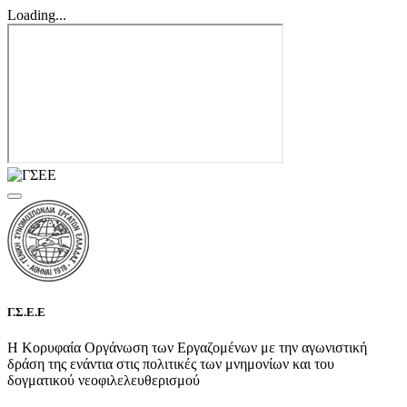
Loading...
Γ.Σ.Ε.Ε
Η Κορυφαία Οργάνωση των Εργαζομένων με την αγωνιστική
δράση της ενάντια στις πολιτικές των μνημονίων και του
δογματικού νεοφιλελευθερισμού