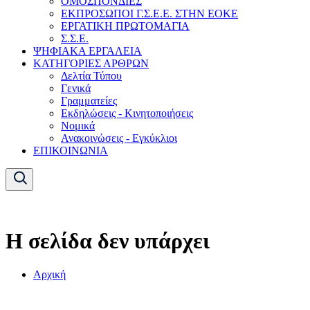
ΟΜΟΣΠΟΝΔΙΕΣ
ΕΚΠΡΟΣΩΠΟΙ Γ.Σ.Ε.Ε. ΣΤΗΝ ΕΟΚΕ
ΕΡΓΑΤΙΚΗ ΠΡΩΤΟΜΑΓΙΑ
Σ.Σ.Ε.
ΨΗΦΙΑΚΑ ΕΡΓΑΛΕΙΑ
ΚΑΤΗΓΟΡΙΕΣ ΑΡΘΡΩΝ
Δελτία Τύπου
Γενικά
Γραμματείες
Εκδηλώσεις - Κινητοποιήσεις
Νομικά
Ανακοινώσεις - Εγκύκλιοι
ΕΠΙΚΟΙΝΩΝΙΑ
Η σελίδα δεν υπάρχει
Αρχική