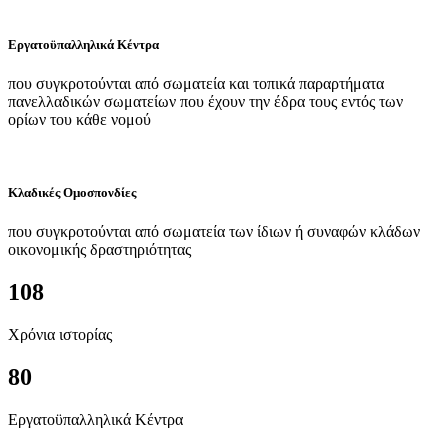
Εργατοϋπαλληλικά Κέντρα
που συγκροτούνται από σωματεία και τοπικά παραρτήματα
πανελλαδικών σωματείων που έχουν την έδρα τους εντός των
ορίων του κάθε νομού
Κλαδικές Ομοσπονδίες
που συγκροτούνται από σωματεία των ίδιων ή συναφών κλάδων
οικονομικής δραστηριότητας
108
Χρόνια ιστορίας
80
Εργατοϋπαλληλικά Κέντρα