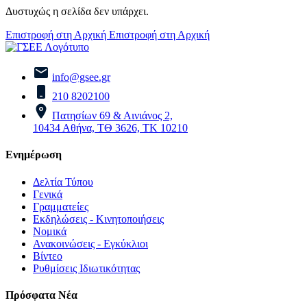
Δυστυχώς η σελίδα δεν υπάρχει.
Επιστροφή στη Αρχική
Επιστροφή στη Αρχική
info@gsee.gr
210 8202100
Πατησίων 69 & Αινιάνος 2,
10434 Αθήνα, ΤΘ 3626, ΤΚ 10210
Ενημέρωση
Δελτία Τύπου
Γενικά
Γραμματείες
Εκδηλώσεις - Κινητοποιήσεις
Νομικά
Ανακοινώσεις - Εγκύκλιοι
Βίντεο
Ρυθμίσεις Ιδιωτικότητας
Πρόσφατα Νέα