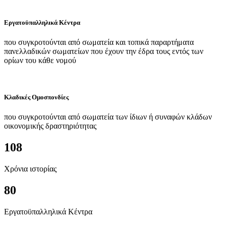
Εργατοϋπαλληλικά Κέντρα
που συγκροτούνται από σωματεία και τοπικά παραρτήματα
πανελλαδικών σωματείων που έχουν την έδρα τους εντός των
ορίων του κάθε νομού
Κλαδικές Ομοσπονδίες
που συγκροτούνται από σωματεία των ίδιων ή συναφών κλάδων
οικονομικής δραστηριότητας
108
Χρόνια ιστορίας
80
Εργατοϋπαλληλικά Κέντρα