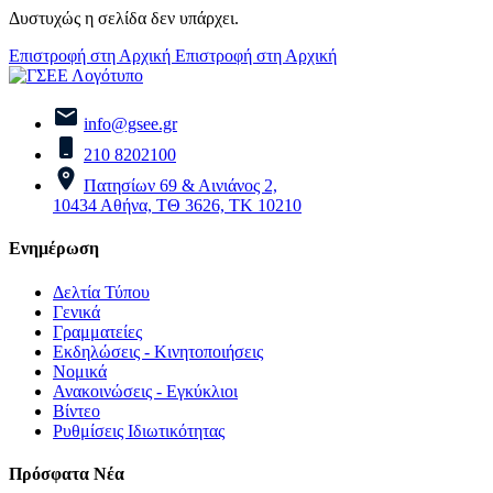
Δυστυχώς η σελίδα δεν υπάρχει.
Επιστροφή στη Αρχική
Επιστροφή στη Αρχική
info@gsee.gr
210 8202100
Πατησίων 69 & Αινιάνος 2,
10434 Αθήνα, ΤΘ 3626, ΤΚ 10210
Ενημέρωση
Δελτία Τύπου
Γενικά
Γραμματείες
Εκδηλώσεις - Κινητοποιήσεις
Νομικά
Ανακοινώσεις - Εγκύκλιοι
Βίντεο
Ρυθμίσεις Ιδιωτικότητας
Πρόσφατα Νέα