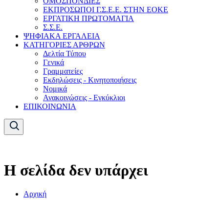
ΟΜΟΣΠΟΝΔΙΕΣ
ΕΚΠΡΟΣΩΠΟΙ Γ.Σ.Ε.Ε. ΣΤΗΝ ΕΟΚΕ
ΕΡΓΑΤΙΚΗ ΠΡΩΤΟΜΑΓΙΑ
Σ.Σ.Ε.
ΨΗΦΙΑΚΑ ΕΡΓΑΛΕΙΑ
ΚΑΤΗΓΟΡΙΕΣ ΑΡΘΡΩΝ
Δελτία Τύπου
Γενικά
Γραμματείες
Εκδηλώσεις - Κινητοποιήσεις
Νομικά
Ανακοινώσεις - Εγκύκλιοι
ΕΠΙΚΟΙΝΩΝΙΑ
Η σελίδα δεν υπάρχει
Αρχική