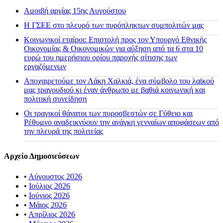
Αμοιβή αργίας 15ης Αυγούστου
H ΓΣΕΕ στο πλευρό των πυρόπληκτων συμπολιτών μας
Κοινωνικοί εταίροι: Επιστολή προς τον Υπουργό Εθνικής
Οικονομίας & Οικονομικών για αύξηση από τα 6 στα 10
ευρώ του ημερήσιου ορίου παροχής σίτισης των
εργαζόμενων
Αποχαιρετούμε τον Λάκη Χαλκιά, ένα σύμβολο του λαϊκού
μας τραγουδιού κι έναν άνθρωπο με βαθιά κοινωνική και
πολιτική συνείδηση
Οι τραγικοί θάνατοι των πυροσβεστών σε Γύθειο και
Ρέθυμνο αναδεικνύουν την ανάγκη γενναίων αποφάσεων από
την πλευρά της πολιτείας
Αρχείο Δημοσιεύσεων
•
Αύγουστος 2026
•
Ιούλιος 2026
•
Ιούνιος 2026
•
Μάιος 2026
•
Απρίλιος 2026