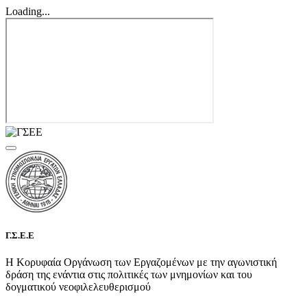
Loading...
Γ.Σ.Ε.Ε
Η Κορυφαία Οργάνωση των Εργαζομένων με την αγωνιστική
δράση της ενάντια στις πολιτικές των μνημονίων και του
δογματικού νεοφιλελευθερισμού