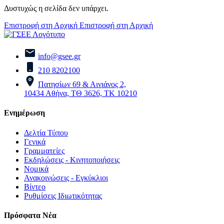
Δυστυχώς η σελίδα δεν υπάρχει.
Επιστροφή στη Αρχική
Επιστροφή στη Αρχική
info@gsee.gr
210 8202100
Πατησίων 69 & Αινιάνος 2,
10434 Αθήνα, ΤΘ 3626, ΤΚ 10210
Ενημέρωση
Δελτία Τύπου
Γενικά
Γραμματείες
Εκδηλώσεις - Κινητοποιήσεις
Νομικά
Ανακοινώσεις - Εγκύκλιοι
Βίντεο
Ρυθμίσεις Ιδιωτικότητας
Πρόσφατα Νέα