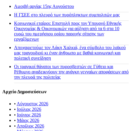
Αμοιβή αργίας 15ης Αυγούστου
H ΓΣΕΕ στο πλευρό των πυρόπληκτων συμπολιτών μας
Κοινωνικοί εταίροι: Επιστολή προς τον Υπουργό Εθνικής
Οικονομίας & Οικονομικών για αύξηση από τα 6 στα 10
ευρώ του ημερήσιου ορίου παροχής σίτισης των
εργαζόμενων
Αποχαιρετούμε τον Λάκη Χαλκιά, ένα σύμβολο του λαϊκού
μας τραγουδιού κι έναν άνθρωπο με βαθιά κοινωνική και
πολιτική συνείδηση
Οι τραγικοί θάνατοι των πυροσβεστών σε Γύθειο και
Ρέθυμνο αναδεικνύουν την ανάγκη γενναίων αποφάσεων από
την πλευρά της πολιτείας
Αρχείο Δημοσιεύσεων
•
Αύγουστος 2026
•
Ιούλιος 2026
•
Ιούνιος 2026
•
Μάιος 2026
•
Απρίλιος 2026