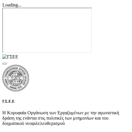
Loading...
Γ.Σ.Ε.Ε
Η Κορυφαία Οργάνωση των Εργαζομένων με την αγωνιστική
δράση της ενάντια στις πολιτικές των μνημονίων και του
δογματικού νεοφιλελευθερισμού