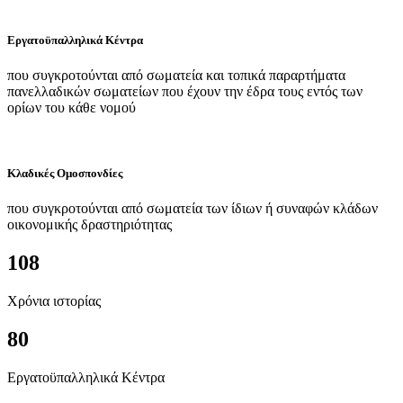
Εργατοϋπαλληλικά Κέντρα
που συγκροτούνται από σωματεία και τοπικά παραρτήματα
πανελλαδικών σωματείων που έχουν την έδρα τους εντός των
ορίων του κάθε νομού
Κλαδικές Ομοσπονδίες
που συγκροτούνται από σωματεία των ίδιων ή συναφών κλάδων
οικονομικής δραστηριότητας
108
Χρόνια ιστορίας
80
Εργατοϋπαλληλικά Κέντρα