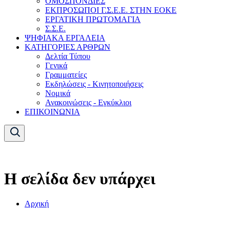
ΟΜΟΣΠΟΝΔΙΕΣ
ΕΚΠΡΟΣΩΠΟΙ Γ.Σ.Ε.Ε. ΣΤΗΝ ΕΟΚΕ
ΕΡΓΑΤΙΚΗ ΠΡΩΤΟΜΑΓΙΑ
Σ.Σ.Ε.
ΨΗΦΙΑΚΑ ΕΡΓΑΛΕΙΑ
ΚΑΤΗΓΟΡΙΕΣ ΑΡΘΡΩΝ
Δελτία Τύπου
Γενικά
Γραμματείες
Εκδηλώσεις - Κινητοποιήσεις
Νομικά
Ανακοινώσεις - Εγκύκλιοι
ΕΠΙΚΟΙΝΩΝΙΑ
Η σελίδα δεν υπάρχει
Αρχική