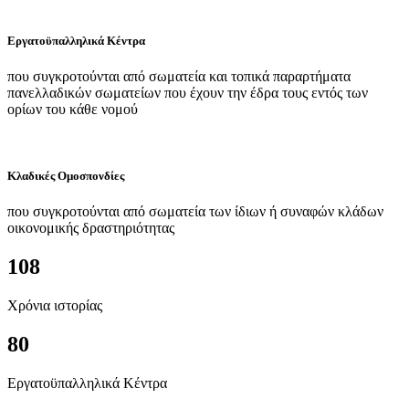
Εργατοϋπαλληλικά Κέντρα
που συγκροτούνται από σωματεία και τοπικά παραρτήματα
πανελλαδικών σωματείων που έχουν την έδρα τους εντός των
ορίων του κάθε νομού
Κλαδικές Ομοσπονδίες
που συγκροτούνται από σωματεία των ίδιων ή συναφών κλάδων
οικονομικής δραστηριότητας
108
Χρόνια ιστορίας
80
Εργατοϋπαλληλικά Κέντρα