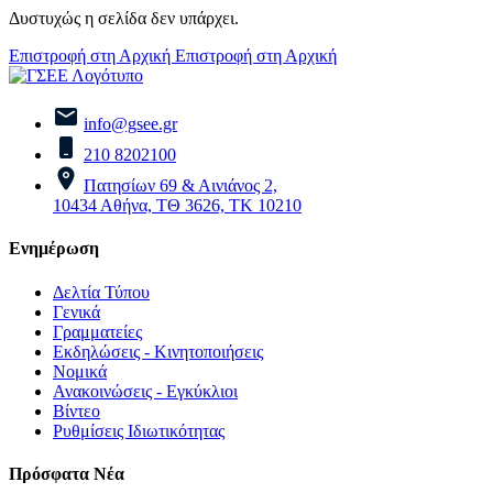
Δυστυχώς η σελίδα δεν υπάρχει.
Επιστροφή στη Αρχική
Επιστροφή στη Αρχική
info@gsee.gr
210 8202100
Πατησίων 69 & Αινιάνος 2,
10434 Αθήνα, ΤΘ 3626, ΤΚ 10210
Ενημέρωση
Δελτία Τύπου
Γενικά
Γραμματείες
Εκδηλώσεις - Κινητοποιήσεις
Νομικά
Ανακοινώσεις - Εγκύκλιοι
Βίντεο
Ρυθμίσεις Ιδιωτικότητας
Πρόσφατα Νέα