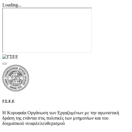
Loading...
Γ.Σ.Ε.Ε
Η Κορυφαία Οργάνωση των Εργαζομένων με την αγωνιστική
δράση της ενάντια στις πολιτικές των μνημονίων και του
δογματικού νεοφιλελευθερισμού