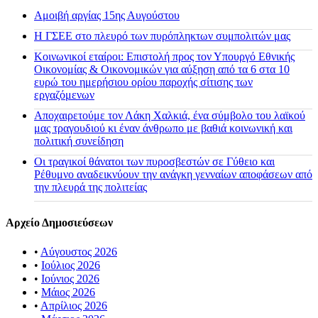
Αμοιβή αργίας 15ης Αυγούστου
H ΓΣΕΕ στο πλευρό των πυρόπληκτων συμπολιτών μας
Κοινωνικοί εταίροι: Επιστολή προς τον Υπουργό Εθνικής
Οικονομίας & Οικονομικών για αύξηση από τα 6 στα 10
ευρώ του ημερήσιου ορίου παροχής σίτισης των
εργαζόμενων
Αποχαιρετούμε τον Λάκη Χαλκιά, ένα σύμβολο του λαϊκού
μας τραγουδιού κι έναν άνθρωπο με βαθιά κοινωνική και
πολιτική συνείδηση
Οι τραγικοί θάνατοι των πυροσβεστών σε Γύθειο και
Ρέθυμνο αναδεικνύουν την ανάγκη γενναίων αποφάσεων από
την πλευρά της πολιτείας
Αρχείο Δημοσιεύσεων
•
Αύγουστος 2026
•
Ιούλιος 2026
•
Ιούνιος 2026
•
Μάιος 2026
•
Απρίλιος 2026