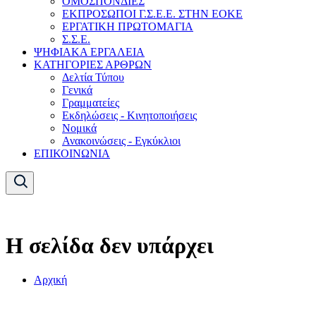
ΟΜΟΣΠΟΝΔΙΕΣ
ΕΚΠΡΟΣΩΠΟΙ Γ.Σ.Ε.Ε. ΣΤΗΝ ΕΟΚΕ
ΕΡΓΑΤΙΚΗ ΠΡΩΤΟΜΑΓΙΑ
Σ.Σ.Ε.
ΨΗΦΙΑΚΑ ΕΡΓΑΛΕΙΑ
ΚΑΤΗΓΟΡΙΕΣ ΑΡΘΡΩΝ
Δελτία Τύπου
Γενικά
Γραμματείες
Εκδηλώσεις - Κινητοποιήσεις
Νομικά
Ανακοινώσεις - Εγκύκλιοι
ΕΠΙΚΟΙΝΩΝΙΑ
Η σελίδα δεν υπάρχει
Αρχική