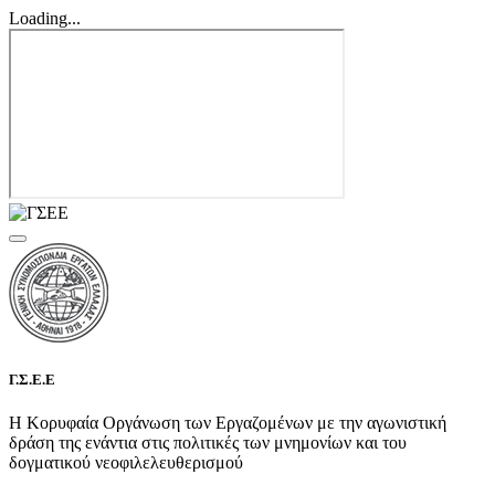
Loading...
Γ.Σ.Ε.Ε
Η Κορυφαία Οργάνωση των Εργαζομένων με την αγωνιστική
δράση της ενάντια στις πολιτικές των μνημονίων και του
δογματικού νεοφιλελευθερισμού