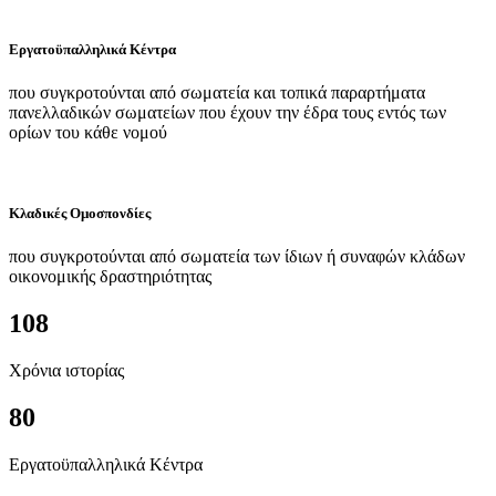
Εργατοϋπαλληλικά Κέντρα
που συγκροτούνται από σωματεία και τοπικά παραρτήματα
πανελλαδικών σωματείων που έχουν την έδρα τους εντός των
ορίων του κάθε νομού
Κλαδικές Ομοσπονδίες
που συγκροτούνται από σωματεία των ίδιων ή συναφών κλάδων
οικονομικής δραστηριότητας
108
Χρόνια ιστορίας
80
Εργατοϋπαλληλικά Κέντρα