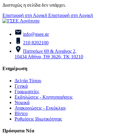
Δυστυχώς η σελίδα δεν υπάρχει.
Επιστροφή στη Αρχική
Επιστροφή στη Αρχική
info@gsee.gr
210 8202100
Πατησίων 69 & Αινιάνος 2,
10434 Αθήνα, ΤΘ 3626, ΤΚ 10210
Ενημέρωση
Δελτία Τύπου
Γενικά
Γραμματείες
Εκδηλώσεις - Κινητοποιήσεις
Νομικά
Ανακοινώσεις - Εγκύκλιοι
Βίντεο
Ρυθμίσεις Ιδιωτικότητας
Πρόσφατα Νέα