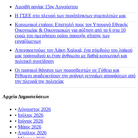
Αμοιβή αργίας 15ης Αυγούστου
H ΓΣΕΕ στο πλευρό των πυρόπληκτων συμπολιτών μας
Κοινωνικοί εταίροι: Επιστολή προς τον Υπουργό Εθνικής
Οικονομίας & Οικονομικών για αύξηση από τα 6 στα 10
ευρώ του ημερήσιου ορίου παροχής σίτισης των
εργαζόμενων
Αποχαιρετούμε τον Λάκη Χαλκιά, ένα σύμβολο του λαϊκού
μας τραγουδιού κι έναν άνθρωπο με βαθιά κοινωνική και
πολιτική συνείδηση
Οι τραγικοί θάνατοι των πυροσβεστών σε Γύθειο και
Ρέθυμνο αναδεικνύουν την ανάγκη γενναίων αποφάσεων από
την πλευρά της πολιτείας
Αρχείο Δημοσιεύσεων
•
Αύγουστος 2026
•
Ιούλιος 2026
•
Ιούνιος 2026
•
Μάιος 2026
•
Απρίλιος 2026