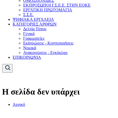
ΟΜΟΣΠΟΝΔΙΕΣ
ΕΚΠΡΟΣΩΠΟΙ Γ.Σ.Ε.Ε. ΣΤΗΝ ΕΟΚΕ
ΕΡΓΑΤΙΚΗ ΠΡΩΤΟΜΑΓΙΑ
Σ.Σ.Ε.
ΨΗΦΙΑΚΑ ΕΡΓΑΛΕΙΑ
ΚΑΤΗΓΟΡΙΕΣ ΑΡΘΡΩΝ
Δελτία Τύπου
Γενικά
Γραμματείες
Εκδηλώσεις - Κινητοποιήσεις
Νομικά
Ανακοινώσεις - Εγκύκλιοι
ΕΠΙΚΟΙΝΩΝΙΑ
Η σελίδα δεν υπάρχει
Αρχική