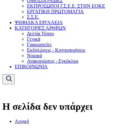
ΟΜΟΣΠΟΝΔΙΕΣ
ΕΚΠΡΟΣΩΠΟΙ Γ.Σ.Ε.Ε. ΣΤΗΝ ΕΟΚΕ
ΕΡΓΑΤΙΚΗ ΠΡΩΤΟΜΑΓΙΑ
Σ.Σ.Ε.
ΨΗΦΙΑΚΑ ΕΡΓΑΛΕΙΑ
ΚΑΤΗΓΟΡΙΕΣ ΑΡΘΡΩΝ
Δελτία Τύπου
Γενικά
Γραμματείες
Εκδηλώσεις - Κινητοποιήσεις
Νομικά
Ανακοινώσεις - Εγκύκλιοι
ΕΠΙΚΟΙΝΩΝΙΑ
Η σελίδα δεν υπάρχει
Αρχική