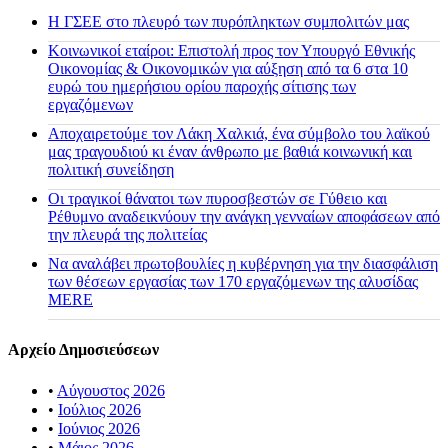
H ΓΣΕΕ στο πλευρό των πυρόπληκτων συμπολιτών μας
Κοινωνικοί εταίροι: Επιστολή προς τον Υπουργό Εθνικής
Οικονομίας & Οικονομικών για αύξηση από τα 6 στα 10
ευρώ του ημερήσιου ορίου παροχής σίτισης των
εργαζόμενων
Αποχαιρετούμε τον Λάκη Χαλκιά, ένα σύμβολο του λαϊκού
μας τραγουδιού κι έναν άνθρωπο με βαθιά κοινωνική και
πολιτική συνείδηση
Οι τραγικοί θάνατοι των πυροσβεστών σε Γύθειο και
Ρέθυμνο αναδεικνύουν την ανάγκη γενναίων αποφάσεων από
την πλευρά της πολιτείας
Να αναλάβει πρωτοβουλίες η κυβέρνηση για την διασφάλιση
των θέσεων εργασίας των 170 εργαζόμενων της αλυσίδας
MERE
Αρχείο Δημοσιεύσεων
•
Αύγουστος 2026
•
Ιούλιος 2026
•
Ιούνιος 2026
•
Μάιος 2026