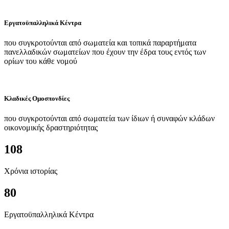
Εργατοϋπαλληλικά Κέντρα
που συγκροτούνται από σωματεία και τοπικά παραρτήματα
πανελλαδικών σωματείων που έχουν την έδρα τους εντός των
ορίων του κάθε νομού
Κλαδικές Ομοσπονδίες
που συγκροτούνται από σωματεία των ίδιων ή συναφών κλάδων
οικονομικής δραστηριότητας
108
Χρόνια ιστορίας
80
Εργατοϋπαλληλικά Κέντρα