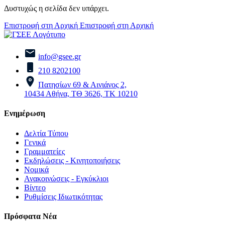
Δυστυχώς η σελίδα δεν υπάρχει.
Επιστροφή στη Αρχική
Επιστροφή στη Αρχική
info@gsee.gr
210 8202100
Πατησίων 69 & Αινιάνος 2,
10434 Αθήνα, ΤΘ 3626, ΤΚ 10210
Ενημέρωση
Δελτία Τύπου
Γενικά
Γραμματείες
Εκδηλώσεις - Κινητοποιήσεις
Νομικά
Ανακοινώσεις - Εγκύκλιοι
Βίντεο
Ρυθμίσεις Ιδιωτικότητας
Πρόσφατα Νέα