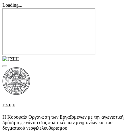
Loading...
Γ.Σ.Ε.Ε
Η Κορυφαία Οργάνωση των Εργαζομένων με την αγωνιστική
δράση της ενάντια στις πολιτικές των μνημονίων και του
δογματικού νεοφιλελευθερισμού