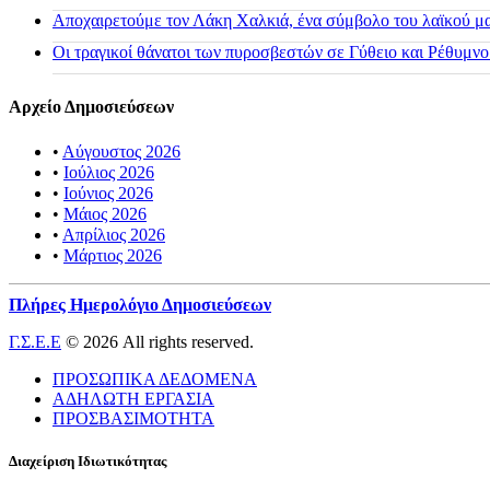
Αποχαιρετούμε τον Λάκη Χαλκιά, ένα σύμβολο του λαϊκού μας
Οι τραγικοί θάνατοι των πυροσβεστών σε Γύθειο και Ρέθυμνο
Αρχείο Δημοσιεύσεων
•
Αύγουστος 2026
•
Ιούλιος 2026
•
Ιούνιος 2026
•
Μάιος 2026
•
Απρίλιος 2026
•
Μάρτιος 2026
Πλήρες Ημερολόγιο Δημοσιεύσεων
Γ.Σ.Ε.Ε
© 2026 All rights reserved.
ΠΡΟΣΩΠΙΚΑ ΔΕΔΟΜΕΝΑ
ΑΔΗΛΩΤΗ ΕΡΓΑΣΙΑ
ΠΡΟΣΒΑΣΙΜΟΤΗΤΑ
Διαχείριση Ιδιωτικότητας