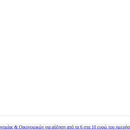
ονομίας & Οικονομικών για αύξηση από τα 6 στα 10 ευρώ του ημερήσ