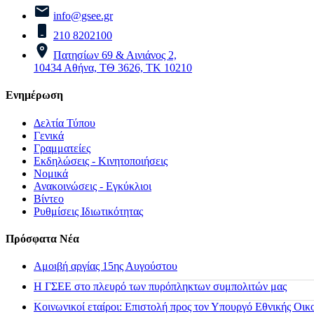
info@gsee.gr
210 8202100
Πατησίων 69 & Αινιάνος 2,
10434 Αθήνα, ΤΘ 3626, ΤΚ 10210
Ενημέρωση
Δελτία Τύπου
Γενικά
Γραμματείες
Εκδηλώσεις - Κινητοποιήσεις
Νομικά
Ανακοινώσεις - Εγκύκλιοι
Βίντεο
Ρυθμίσεις Ιδιωτικότητας
Πρόσφατα Νέα
Αμοιβή αργίας 15ης Αυγούστου
H ΓΣΕΕ στο πλευρό των πυρόπληκτων συμπολιτών μας
Κοινωνικοί εταίροι: Επιστολή προς τον Υπουργό Εθνικής Οικ