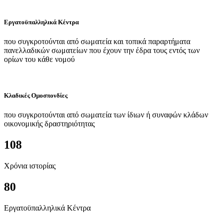
Εργατοϋπαλληλικά Κέντρα
που συγκροτούνται από σωματεία και τοπικά παραρτήματα
πανελλαδικών σωματείων που έχουν την έδρα τους εντός των
ορίων του κάθε νομού
Κλαδικές Ομοσπονδίες
που συγκροτούνται από σωματεία των ίδιων ή συναφών κλάδων
οικονομικής δραστηριότητας
108
Χρόνια ιστορίας
80
Εργατοϋπαλληλικά Κέντρα