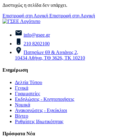
Δυστυχώς η σελίδα δεν υπάρχει.
Επιστροφή στη Αρχική
Επιστροφή στη Αρχική
info@gsee.gr
210 8202100
Πατησίων 69 & Αινιάνος 2,
10434 Αθήνα, ΤΘ 3626, ΤΚ 10210
Ενημέρωση
Δελτία Τύπου
Γενικά
Γραμματείες
Εκδηλώσεις - Κινητοποιήσεις
Νομικά
Ανακοινώσεις - Εγκύκλιοι
Βίντεο
Ρυθμίσεις Ιδιωτικότητας
Πρόσφατα Νέα