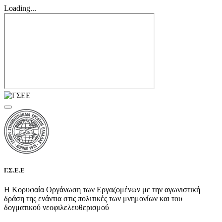
Loading...
Γ.Σ.Ε.Ε
Η Κορυφαία Οργάνωση των Εργαζομένων με την αγωνιστική
δράση της ενάντια στις πολιτικές των μνημονίων και του
δογματικού νεοφιλελευθερισμού