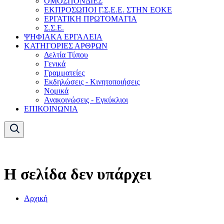
ΟΜΟΣΠΟΝΔΙΕΣ
ΕΚΠΡΟΣΩΠΟΙ Γ.Σ.Ε.Ε. ΣΤΗΝ ΕΟΚΕ
ΕΡΓΑΤΙΚΗ ΠΡΩΤΟΜΑΓΙΑ
Σ.Σ.Ε.
ΨΗΦΙΑΚΑ ΕΡΓΑΛΕΙΑ
ΚΑΤΗΓΟΡΙΕΣ ΑΡΘΡΩΝ
Δελτία Τύπου
Γενικά
Γραμματείες
Εκδηλώσεις - Κινητοποιήσεις
Νομικά
Ανακοινώσεις - Εγκύκλιοι
ΕΠΙΚΟΙΝΩΝΙΑ
Η σελίδα δεν υπάρχει
Αρχική