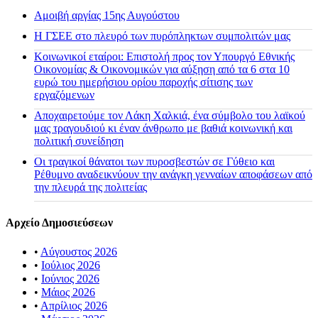
Αμοιβή αργίας 15ης Αυγούστου
H ΓΣΕΕ στο πλευρό των πυρόπληκτων συμπολιτών μας
Κοινωνικοί εταίροι: Επιστολή προς τον Υπουργό Εθνικής
Οικονομίας & Οικονομικών για αύξηση από τα 6 στα 10
ευρώ του ημερήσιου ορίου παροχής σίτισης των
εργαζόμενων
Αποχαιρετούμε τον Λάκη Χαλκιά, ένα σύμβολο του λαϊκού
μας τραγουδιού κι έναν άνθρωπο με βαθιά κοινωνική και
πολιτική συνείδηση
Οι τραγικοί θάνατοι των πυροσβεστών σε Γύθειο και
Ρέθυμνο αναδεικνύουν την ανάγκη γενναίων αποφάσεων από
την πλευρά της πολιτείας
Αρχείο Δημοσιεύσεων
•
Αύγουστος 2026
•
Ιούλιος 2026
•
Ιούνιος 2026
•
Μάιος 2026
•
Απρίλιος 2026