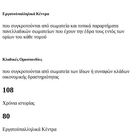
Εργατοϋπαλληλικά Κέντρα
που συγκροτούνται από σωματεία και τοπικά παραρτήματα
πανελλαδικών σωματείων που έχουν την έδρα τους εντός των
ορίων του κάθε νομού
Κλαδικές Ομοσπονδίες
που συγκροτούνται από σωματεία των ίδιων ή συναφών κλάδων
οικονομικής δραστηριότητας
108
Χρόνια ιστορίας
80
Εργατοϋπαλληλικά Κέντρα