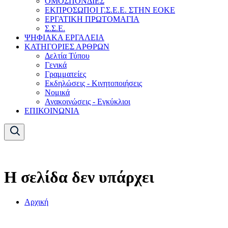
ΟΜΟΣΠΟΝΔΙΕΣ
ΕΚΠΡΟΣΩΠΟΙ Γ.Σ.Ε.Ε. ΣΤΗΝ ΕΟΚΕ
ΕΡΓΑΤΙΚΗ ΠΡΩΤΟΜΑΓΙΑ
Σ.Σ.Ε.
ΨΗΦΙΑΚΑ ΕΡΓΑΛΕΙΑ
ΚΑΤΗΓΟΡΙΕΣ ΑΡΘΡΩΝ
Δελτία Τύπου
Γενικά
Γραμματείες
Εκδηλώσεις - Κινητοποιήσεις
Νομικά
Ανακοινώσεις - Εγκύκλιοι
ΕΠΙΚΟΙΝΩΝΙΑ
Η σελίδα δεν υπάρχει
Αρχική