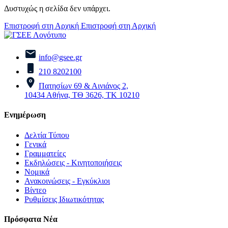
Δυστυχώς η σελίδα δεν υπάρχει.
Επιστροφή στη Αρχική
Επιστροφή στη Αρχική
info@gsee.gr
210 8202100
Πατησίων 69 & Αινιάνος 2,
10434 Αθήνα, ΤΘ 3626, ΤΚ 10210
Ενημέρωση
Δελτία Τύπου
Γενικά
Γραμματείες
Εκδηλώσεις - Κινητοποιήσεις
Νομικά
Ανακοινώσεις - Εγκύκλιοι
Βίντεο
Ρυθμίσεις Ιδιωτικότητας
Πρόσφατα Νέα