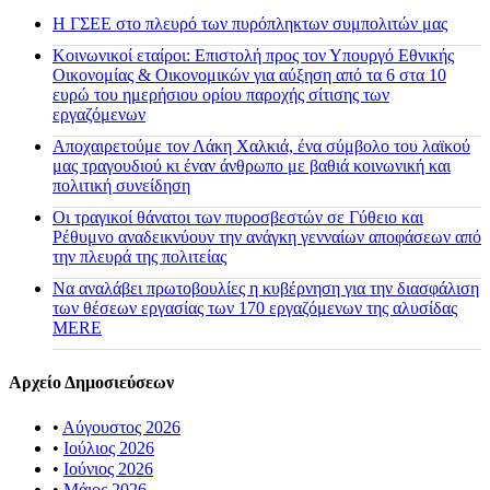
H ΓΣΕΕ στο πλευρό των πυρόπληκτων συμπολιτών μας
Κοινωνικοί εταίροι: Επιστολή προς τον Υπουργό Εθνικής
Οικονομίας & Οικονομικών για αύξηση από τα 6 στα 10
ευρώ του ημερήσιου ορίου παροχής σίτισης των
εργαζόμενων
Αποχαιρετούμε τον Λάκη Χαλκιά, ένα σύμβολο του λαϊκού
μας τραγουδιού κι έναν άνθρωπο με βαθιά κοινωνική και
πολιτική συνείδηση
Οι τραγικοί θάνατοι των πυροσβεστών σε Γύθειο και
Ρέθυμνο αναδεικνύουν την ανάγκη γενναίων αποφάσεων από
την πλευρά της πολιτείας
Να αναλάβει πρωτοβουλίες η κυβέρνηση για την διασφάλιση
των θέσεων εργασίας των 170 εργαζόμενων της αλυσίδας
MERE
Αρχείο Δημοσιεύσεων
•
Αύγουστος 2026
•
Ιούλιος 2026
•
Ιούνιος 2026
•
Μάιος 2026