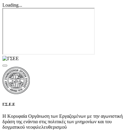
Loading...
Γ.Σ.Ε.Ε
Η Κορυφαία Οργάνωση των Εργαζομένων με την αγωνιστική
δράση της ενάντια στις πολιτικές των μνημονίων και του
δογματικού νεοφιλελευθερισμού