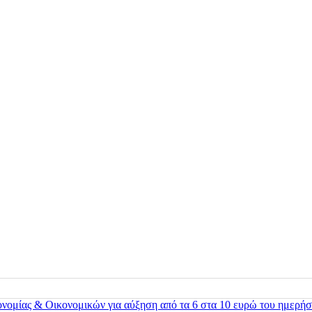
ονομίας & Οικονομικών για αύξηση από τα 6 στα 10 ευρώ του ημερήσ