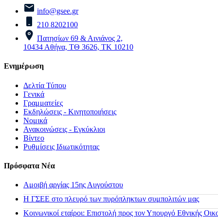
info@gsee.gr
210 8202100
Πατησίων 69 & Αινιάνος 2,
10434 Αθήνα, ΤΘ 3626, ΤΚ 10210
Ενημέρωση
Δελτία Τύπου
Γενικά
Γραμματείες
Εκδηλώσεις - Κινητοποιήσεις
Νομικά
Ανακοινώσεις - Εγκύκλιοι
Βίντεο
Ρυθμίσεις Ιδιωτικότητας
Πρόσφατα Νέα
Αμοιβή αργίας 15ης Αυγούστου
H ΓΣΕΕ στο πλευρό των πυρόπληκτων συμπολιτών μας
Κοινωνικοί εταίροι: Επιστολή προς τον Υπουργό Εθνικής Οικ