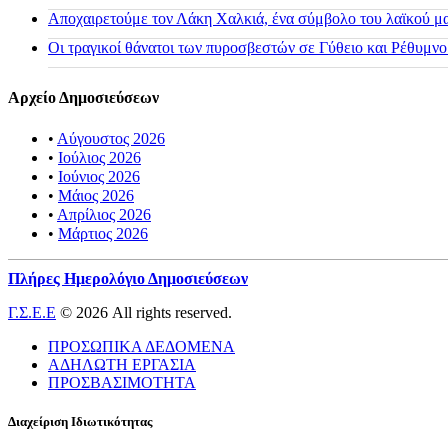
Αποχαιρετούμε τον Λάκη Χαλκιά, ένα σύμβολο του λαϊκού μας
Οι τραγικοί θάνατοι των πυροσβεστών σε Γύθειο και Ρέθυμνο
Αρχείο Δημοσιεύσεων
•
Αύγουστος 2026
•
Ιούλιος 2026
•
Ιούνιος 2026
•
Μάιος 2026
•
Απρίλιος 2026
•
Μάρτιος 2026
Πλήρες Ημερολόγιο Δημοσιεύσεων
Γ.Σ.Ε.Ε
© 2026 All rights reserved.
ΠΡΟΣΩΠΙΚΑ ΔΕΔΟΜΕΝΑ
ΑΔΗΛΩΤΗ ΕΡΓΑΣΙΑ
ΠΡΟΣΒΑΣΙΜΟΤΗΤΑ
Διαχείριση Ιδιωτικότητας