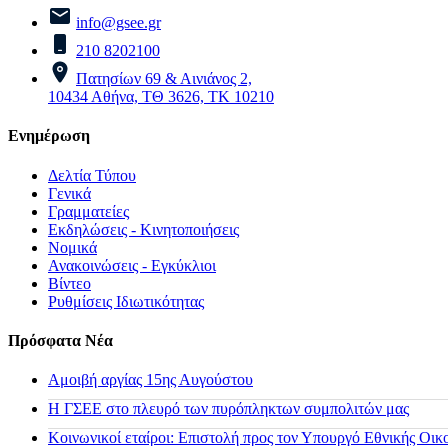
info@gsee.gr
210 8202100
Πατησίων 69 & Αινιάνος 2,
10434 Αθήνα, ΤΘ 3626, ΤΚ 10210
Ενημέρωση
Δελτία Τύπου
Γενικά
Γραμματείες
Εκδηλώσεις - Κινητοποιήσεις
Νομικά
Ανακοινώσεις - Εγκύκλιοι
Βίντεο
Ρυθμίσεις Ιδιωτικότητας
Πρόσφατα Νέα
Αμοιβή αργίας 15ης Αυγούστου
H ΓΣΕΕ στο πλευρό των πυρόπληκτων συμπολιτών μας
Κοινωνικοί εταίροι: Επιστολή προς τον Υπουργό Εθνικής Οικ