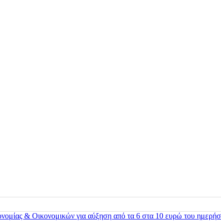
ονομίας & Οικονομικών για αύξηση από τα 6 στα 10 ευρώ του ημερήσ