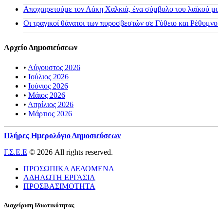
Αποχαιρετούμε τον Λάκη Χαλκιά, ένα σύμβολο του λαϊκού μας
Οι τραγικοί θάνατοι των πυροσβεστών σε Γύθειο και Ρέθυμνο
Αρχείο Δημοσιεύσεων
•
Αύγουστος 2026
•
Ιούλιος 2026
•
Ιούνιος 2026
•
Μάιος 2026
•
Απρίλιος 2026
•
Μάρτιος 2026
Πλήρες Ημερολόγιο Δημοσιεύσεων
Γ.Σ.Ε.Ε
© 2026 All rights reserved.
ΠΡΟΣΩΠΙΚΑ ΔΕΔΟΜΕΝΑ
ΑΔΗΛΩΤΗ ΕΡΓΑΣΙΑ
ΠΡΟΣΒΑΣΙΜΟΤΗΤΑ
Διαχείριση Ιδιωτικότητας