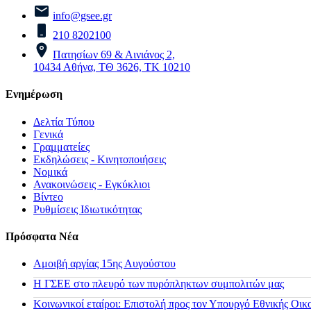
info@gsee.gr
210 8202100
Πατησίων 69 & Αινιάνος 2,
10434 Αθήνα, ΤΘ 3626, ΤΚ 10210
Ενημέρωση
Δελτία Τύπου
Γενικά
Γραμματείες
Εκδηλώσεις - Κινητοποιήσεις
Νομικά
Ανακοινώσεις - Εγκύκλιοι
Βίντεο
Ρυθμίσεις Ιδιωτικότητας
Πρόσφατα Νέα
Αμοιβή αργίας 15ης Αυγούστου
H ΓΣΕΕ στο πλευρό των πυρόπληκτων συμπολιτών μας
Κοινωνικοί εταίροι: Επιστολή προς τον Υπουργό Εθνικής Οικ