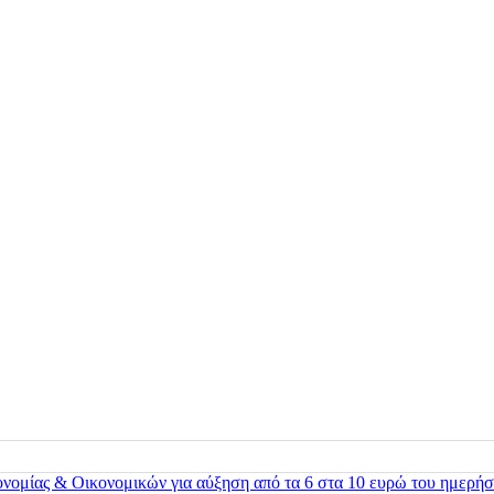
ονομίας & Οικονομικών για αύξηση από τα 6 στα 10 ευρώ του ημερήσ