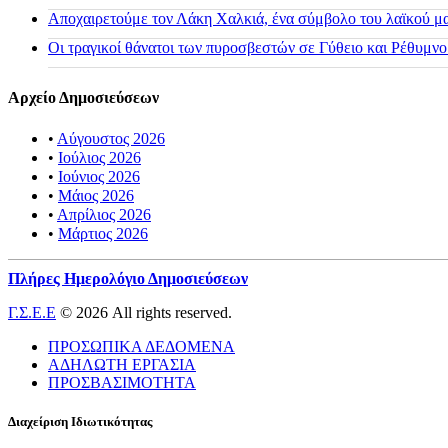
Αποχαιρετούμε τον Λάκη Χαλκιά, ένα σύμβολο του λαϊκού μας
Οι τραγικοί θάνατοι των πυροσβεστών σε Γύθειο και Ρέθυμνο
Αρχείο Δημοσιεύσεων
•
Αύγουστος 2026
•
Ιούλιος 2026
•
Ιούνιος 2026
•
Μάιος 2026
•
Απρίλιος 2026
•
Μάρτιος 2026
Πλήρες Ημερολόγιο Δημοσιεύσεων
Γ.Σ.Ε.Ε
© 2026 All rights reserved.
ΠΡΟΣΩΠΙΚΑ ΔΕΔΟΜΕΝΑ
ΑΔΗΛΩΤΗ ΕΡΓΑΣΙΑ
ΠΡΟΣΒΑΣΙΜΟΤΗΤΑ
Διαχείριση Ιδιωτικότητας