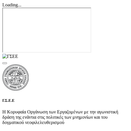
Loading...
Γ.Σ.Ε.Ε
Η Κορυφαία Οργάνωση των Εργαζομένων με την αγωνιστική
δράση της ενάντια στις πολιτικές των μνημονίων και του
δογματικού νεοφιλελευθερισμού