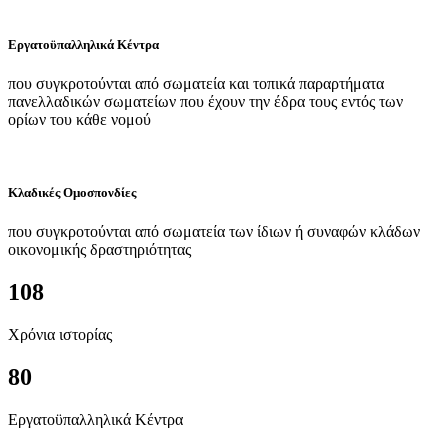
Εργατοϋπαλληλικά Κέντρα
που συγκροτούνται από σωματεία και τοπικά παραρτήματα
πανελλαδικών σωματείων που έχουν την έδρα τους εντός των
ορίων του κάθε νομού
Κλαδικές Ομοσπονδίες
που συγκροτούνται από σωματεία των ίδιων ή συναφών κλάδων
οικονομικής δραστηριότητας
108
Χρόνια ιστορίας
80
Εργατοϋπαλληλικά Κέντρα