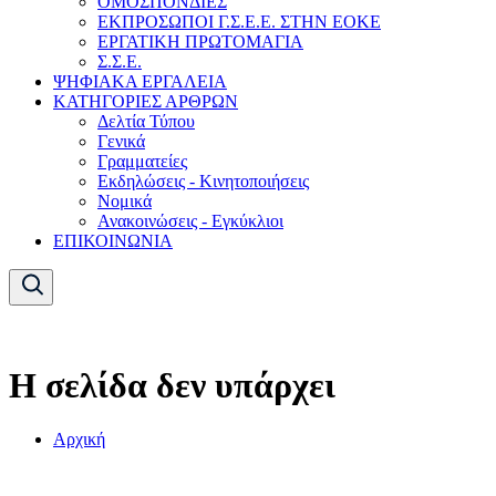
ΟΜΟΣΠΟΝΔΙΕΣ
ΕΚΠΡΟΣΩΠΟΙ Γ.Σ.Ε.Ε. ΣΤΗΝ ΕΟΚΕ
ΕΡΓΑΤΙΚΗ ΠΡΩΤΟΜΑΓΙΑ
Σ.Σ.Ε.
ΨΗΦΙΑΚΑ ΕΡΓΑΛΕΙΑ
ΚΑΤΗΓΟΡΙΕΣ ΑΡΘΡΩΝ
Δελτία Τύπου
Γενικά
Γραμματείες
Εκδηλώσεις - Κινητοποιήσεις
Νομικά
Ανακοινώσεις - Εγκύκλιοι
ΕΠΙΚΟΙΝΩΝΙΑ
Η σελίδα δεν υπάρχει
Αρχική