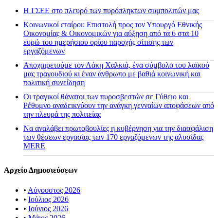
H ΓΣΕΕ στο πλευρό των πυρόπληκτων συμπολιτών μας
Κοινωνικοί εταίροι: Επιστολή προς τον Υπουργό Εθνικής
Οικονομίας & Οικονομικών για αύξηση από τα 6 στα 10
ευρώ του ημερήσιου ορίου παροχής σίτισης των
εργαζόμενων
Αποχαιρετούμε τον Λάκη Χαλκιά, ένα σύμβολο του λαϊκού
μας τραγουδιού κι έναν άνθρωπο με βαθιά κοινωνική και
πολιτική συνείδηση
Οι τραγικοί θάνατοι των πυροσβεστών σε Γύθειο και
Ρέθυμνο αναδεικνύουν την ανάγκη γενναίων αποφάσεων από
την πλευρά της πολιτείας
Να αναλάβει πρωτοβουλίες η κυβέρνηση για την διασφάλιση
των θέσεων εργασίας των 170 εργαζόμενων της αλυσίδας
MERE
Αρχείο Δημοσιεύσεων
•
Αύγουστος 2026
•
Ιούλιος 2026
•
Ιούνιος 2026
•
Μάιος 2026