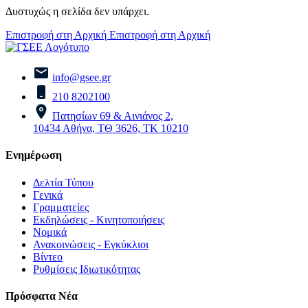
Δυστυχώς η σελίδα δεν υπάρχει.
Επιστροφή στη Αρχική
Επιστροφή στη Αρχική
info@gsee.gr
210 8202100
Πατησίων 69 & Αινιάνος 2,
10434 Αθήνα, ΤΘ 3626, ΤΚ 10210
Ενημέρωση
Δελτία Τύπου
Γενικά
Γραμματείες
Εκδηλώσεις - Κινητοποιήσεις
Νομικά
Ανακοινώσεις - Εγκύκλιοι
Βίντεο
Ρυθμίσεις Ιδιωτικότητας
Πρόσφατα Νέα