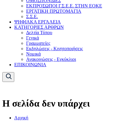
ΟΜΟΣΠΟΝΔΙΕΣ
ΕΚΠΡΟΣΩΠΟΙ Γ.Σ.Ε.Ε. ΣΤΗΝ ΕΟΚΕ
ΕΡΓΑΤΙΚΗ ΠΡΩΤΟΜΑΓΙΑ
Σ.Σ.Ε.
ΨΗΦΙΑΚΑ ΕΡΓΑΛΕΙΑ
ΚΑΤΗΓΟΡΙΕΣ ΑΡΘΡΩΝ
Δελτία Τύπου
Γενικά
Γραμματείες
Εκδηλώσεις - Κινητοποιήσεις
Νομικά
Ανακοινώσεις - Εγκύκλιοι
ΕΠΙΚΟΙΝΩΝΙΑ
Η σελίδα δεν υπάρχει
Αρχική