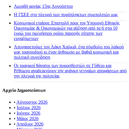
Αμοιβή αργίας 15ης Αυγούστου
H ΓΣΕΕ στο πλευρό των πυρόπληκτων συμπολιτών μας
Κοινωνικοί εταίροι: Επιστολή προς τον Υπουργό Εθνικής
Οικονομίας & Οικονομικών για αύξηση από τα 6 στα 10
ευρώ του ημερήσιου ορίου παροχής σίτισης των
εργαζόμενων
Αποχαιρετούμε τον Λάκη Χαλκιά, ένα σύμβολο του λαϊκού
μας τραγουδιού κι έναν άνθρωπο με βαθιά κοινωνική και
πολιτική συνείδηση
Οι τραγικοί θάνατοι των πυροσβεστών σε Γύθειο και
Ρέθυμνο αναδεικνύουν την ανάγκη γενναίων αποφάσεων από
την πλευρά της πολιτείας
Αρχείο Δημοσιεύσεων
•
Αύγουστος 2026
•
Ιούλιος 2026
•
Ιούνιος 2026
•
Μάιος 2026
•
Απρίλιος 2026