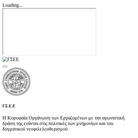
Loading...
Γ.Σ.Ε.Ε
Η Κορυφαία Οργάνωση των Εργαζομένων με την αγωνιστική
δράση της ενάντια στις πολιτικές των μνημονίων και του
δογματικού νεοφιλελευθερισμού