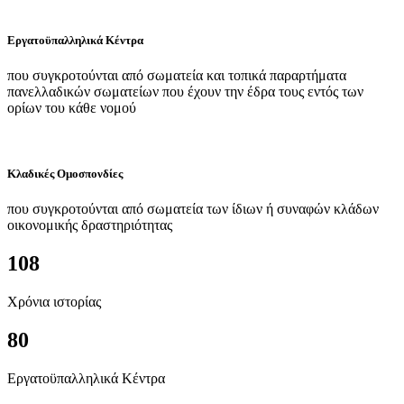
Εργατοϋπαλληλικά Κέντρα
που συγκροτούνται από σωματεία και τοπικά παραρτήματα
πανελλαδικών σωματείων που έχουν την έδρα τους εντός των
ορίων του κάθε νομού
Κλαδικές Ομοσπονδίες
που συγκροτούνται από σωματεία των ίδιων ή συναφών κλάδων
οικονομικής δραστηριότητας
108
Χρόνια ιστορίας
80
Εργατοϋπαλληλικά Κέντρα