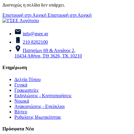
Δυστυχώς η σελίδα δεν υπάρχει.
Επιστροφή στη Αρχική
Επιστροφή στη Αρχική
info@gsee.gr
210 8202100
Πατησίων 69 & Αινιάνος 2,
10434 Αθήνα, ΤΘ 3626, ΤΚ 10210
Ενημέρωση
Δελτία Τύπου
Γενικά
Γραμματείες
Εκδηλώσεις - Κινητοποιήσεις
Νομικά
Ανακοινώσεις - Εγκύκλιοι
Βίντεο
Ρυθμίσεις Ιδιωτικότητας
Πρόσφατα Νέα