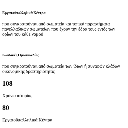
Εργατοϋπαλληλικά Κέντρα
που συγκροτούνται από σωματεία και τοπικά παραρτήματα
πανελλαδικών σωματείων που έχουν την έδρα τους εντός των
ορίων του κάθε νομού
Κλαδικές Ομοσπονδίες
που συγκροτούνται από σωματεία των ίδιων ή συναφών κλάδων
οικονομικής δραστηριότητας
108
Χρόνια ιστορίας
80
Εργατοϋπαλληλικά Κέντρα