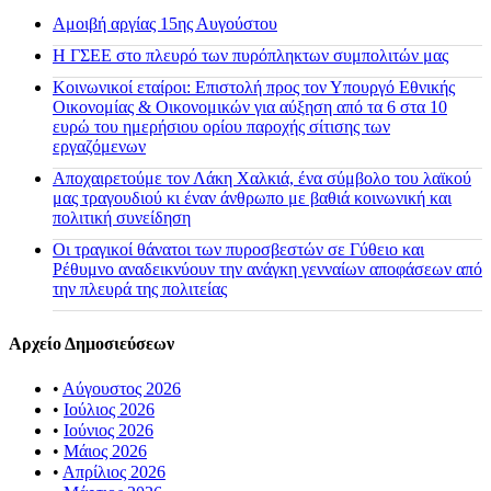
Αμοιβή αργίας 15ης Αυγούστου
H ΓΣΕΕ στο πλευρό των πυρόπληκτων συμπολιτών μας
Κοινωνικοί εταίροι: Επιστολή προς τον Υπουργό Εθνικής
Οικονομίας & Οικονομικών για αύξηση από τα 6 στα 10
ευρώ του ημερήσιου ορίου παροχής σίτισης των
εργαζόμενων
Αποχαιρετούμε τον Λάκη Χαλκιά, ένα σύμβολο του λαϊκού
μας τραγουδιού κι έναν άνθρωπο με βαθιά κοινωνική και
πολιτική συνείδηση
Οι τραγικοί θάνατοι των πυροσβεστών σε Γύθειο και
Ρέθυμνο αναδεικνύουν την ανάγκη γενναίων αποφάσεων από
την πλευρά της πολιτείας
Αρχείο Δημοσιεύσεων
•
Αύγουστος 2026
•
Ιούλιος 2026
•
Ιούνιος 2026
•
Μάιος 2026
•
Απρίλιος 2026