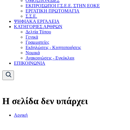
ΟΜΟΣΠΟΝΔΙΕΣ
ΕΚΠΡΟΣΩΠΟΙ Γ.Σ.Ε.Ε. ΣΤΗΝ ΕΟΚΕ
ΕΡΓΑΤΙΚΗ ΠΡΩΤΟΜΑΓΙΑ
Σ.Σ.Ε.
ΨΗΦΙΑΚΑ ΕΡΓΑΛΕΙΑ
ΚΑΤΗΓΟΡΙΕΣ ΑΡΘΡΩΝ
Δελτία Τύπου
Γενικά
Γραμματείες
Εκδηλώσεις - Κινητοποιήσεις
Νομικά
Ανακοινώσεις - Εγκύκλιοι
ΕΠΙΚΟΙΝΩΝΙΑ
Η σελίδα δεν υπάρχει
Αρχική