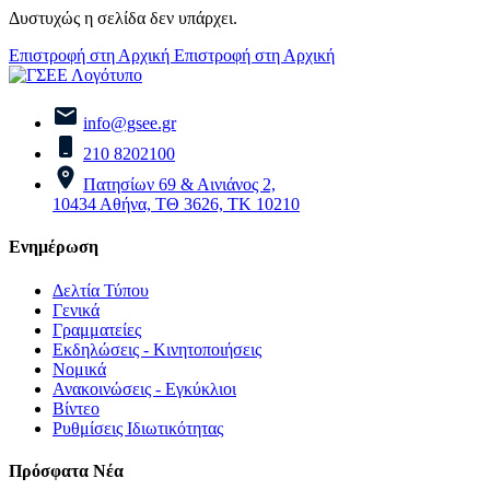
Δυστυχώς η σελίδα δεν υπάρχει.
Επιστροφή στη Αρχική
Επιστροφή στη Αρχική
info@gsee.gr
210 8202100
Πατησίων 69 & Αινιάνος 2,
10434 Αθήνα, ΤΘ 3626, ΤΚ 10210
Ενημέρωση
Δελτία Τύπου
Γενικά
Γραμματείες
Εκδηλώσεις - Κινητοποιήσεις
Νομικά
Ανακοινώσεις - Εγκύκλιοι
Βίντεο
Ρυθμίσεις Ιδιωτικότητας
Πρόσφατα Νέα