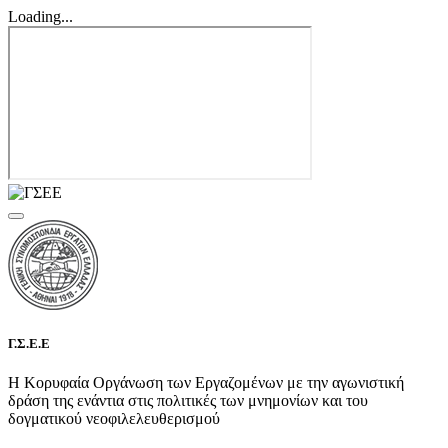
Loading...
Γ.Σ.Ε.Ε
Η Κορυφαία Οργάνωση των Εργαζομένων με την αγωνιστική
δράση της ενάντια στις πολιτικές των μνημονίων και του
δογματικού νεοφιλελευθερισμού