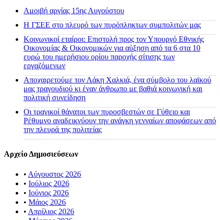
Αμοιβή αργίας 15ης Αυγούστου
H ΓΣΕΕ στο πλευρό των πυρόπληκτων συμπολιτών μας
Κοινωνικοί εταίροι: Επιστολή προς τον Υπουργό Εθνικής
Οικονομίας & Οικονομικών για αύξηση από τα 6 στα 10
ευρώ του ημερήσιου ορίου παροχής σίτισης των
εργαζόμενων
Αποχαιρετούμε τον Λάκη Χαλκιά, ένα σύμβολο του λαϊκού
μας τραγουδιού κι έναν άνθρωπο με βαθιά κοινωνική και
πολιτική συνείδηση
Οι τραγικοί θάνατοι των πυροσβεστών σε Γύθειο και
Ρέθυμνο αναδεικνύουν την ανάγκη γενναίων αποφάσεων από
την πλευρά της πολιτείας
Αρχείο Δημοσιεύσεων
•
Αύγουστος 2026
•
Ιούλιος 2026
•
Ιούνιος 2026
•
Μάιος 2026
•
Απρίλιος 2026