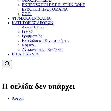
ΟΜΟΣΠΟΝΔΙΕΣ
ΕΚΠΡΟΣΩΠΟΙ Γ.Σ.Ε.Ε. ΣΤΗΝ ΕΟΚΕ
ΕΡΓΑΤΙΚΗ ΠΡΩΤΟΜΑΓΙΑ
Σ.Σ.Ε.
ΨΗΦΙΑΚΑ ΕΡΓΑΛΕΙΑ
ΚΑΤΗΓΟΡΙΕΣ ΑΡΘΡΩΝ
Δελτία Τύπου
Γενικά
Γραμματείες
Εκδηλώσεις - Κινητοποιήσεις
Νομικά
Ανακοινώσεις - Εγκύκλιοι
ΕΠΙΚΟΙΝΩΝΙΑ
Η σελίδα δεν υπάρχει
Αρχική