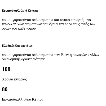
Εργατοϋπαλληλικά Κέντρα
που συγκροτούνται από σωματεία και τοπικά παραρτήματα
πανελλαδικών σωματείων που έχουν την έδρα τους εντός των
ορίων του κάθε νομού
Κλαδικές Ομοσπονδίες
που συγκροτούνται από σωματεία των ίδιων ή συναφών κλάδων
οικονομικής δραστηριότητας
108
Χρόνια ιστορίας
80
Εργατοϋπαλληλικά Κέντρα