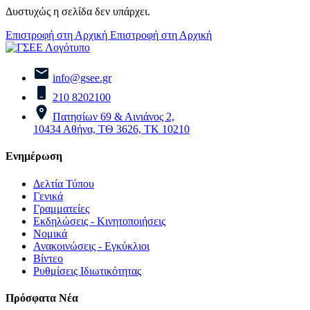
Δυστυχώς η σελίδα δεν υπάρχει.
Επιστροφή στη Αρχική
Επιστροφή στη Αρχική
info@gsee.gr
210 8202100
Πατησίων 69 & Αινιάνος 2,
10434 Αθήνα, ΤΘ 3626, ΤΚ 10210
Ενημέρωση
Δελτία Τύπου
Γενικά
Γραμματείες
Εκδηλώσεις - Κινητοποιήσεις
Νομικά
Ανακοινώσεις - Εγκύκλιοι
Βίντεο
Ρυθμίσεις Ιδιωτικότητας
Πρόσφατα Νέα