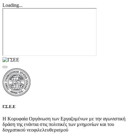
Loading...
Γ.Σ.Ε.Ε
Η Κορυφαία Οργάνωση των Εργαζομένων με την αγωνιστική
δράση της ενάντια στις πολιτικές των μνημονίων και του
δογματικού νεοφιλελευθερισμού