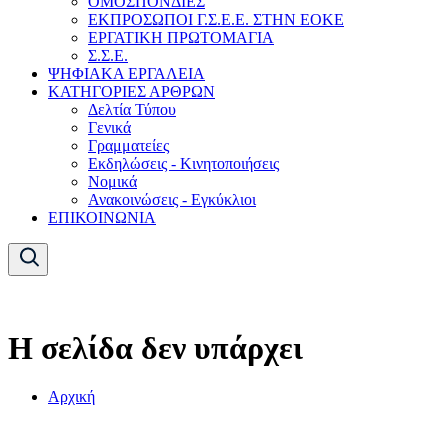
ΟΜΟΣΠΟΝΔΙΕΣ
ΕΚΠΡΟΣΩΠΟΙ Γ.Σ.Ε.Ε. ΣΤΗΝ ΕΟΚΕ
ΕΡΓΑΤΙΚΗ ΠΡΩΤΟΜΑΓΙΑ
Σ.Σ.Ε.
ΨΗΦΙΑΚΑ ΕΡΓΑΛΕΙΑ
ΚΑΤΗΓΟΡΙΕΣ ΑΡΘΡΩΝ
Δελτία Τύπου
Γενικά
Γραμματείες
Εκδηλώσεις - Κινητοποιήσεις
Νομικά
Ανακοινώσεις - Εγκύκλιοι
ΕΠΙΚΟΙΝΩΝΙΑ
Η σελίδα δεν υπάρχει
Αρχική