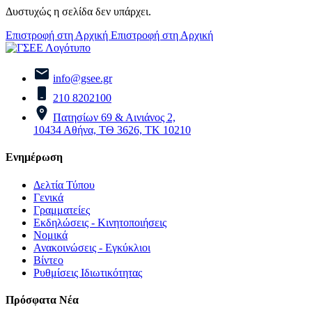
Δυστυχώς η σελίδα δεν υπάρχει.
Επιστροφή στη Αρχική
Επιστροφή στη Αρχική
info@gsee.gr
210 8202100
Πατησίων 69 & Αινιάνος 2,
10434 Αθήνα, ΤΘ 3626, ΤΚ 10210
Ενημέρωση
Δελτία Τύπου
Γενικά
Γραμματείες
Εκδηλώσεις - Κινητοποιήσεις
Νομικά
Ανακοινώσεις - Εγκύκλιοι
Βίντεο
Ρυθμίσεις Ιδιωτικότητας
Πρόσφατα Νέα