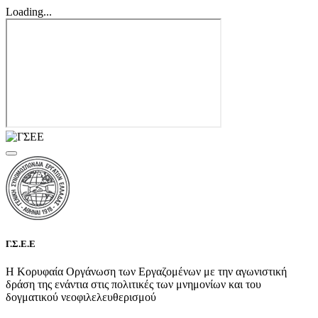
Loading...
Γ.Σ.Ε.Ε
Η Κορυφαία Οργάνωση των Εργαζομένων με την αγωνιστική
δράση της ενάντια στις πολιτικές των μνημονίων και του
δογματικού νεοφιλελευθερισμού