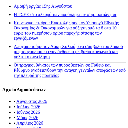
Αμοιβή αργίας 15ης Αυγούστου
H ΓΣΕΕ στο πλευρό των πυρόπληκτων συμπολιτών μας
Κοινωνικοί εταίροι: Επιστολή προς τον Υπουργό Εθνικής
Οικονομίας & Οικονομικών για αύξηση από τα 6 στα 10
ευρώ του ημερήσιου ορίου παροχής σίτισης των
εργαζόμενων
Αποχαιρετούμε τον Λάκη Χαλκιά, ένα σύμβολο του λαϊκού
μας τραγουδιού κι έναν άνθρωπο με βαθιά κοινωνική και
πολιτική συνείδηση
Οι τραγικοί θάνατοι των πυροσβεστών σε Γύθειο και
Ρέθυμνο αναδεικνύουν την ανάγκη γενναίων αποφάσεων από
την πλευρά της πολιτείας
Αρχείο Δημοσιεύσεων
•
Αύγουστος 2026
•
Ιούλιος 2026
•
Ιούνιος 2026
•
Μάιος 2026
•
Απρίλιος 2026