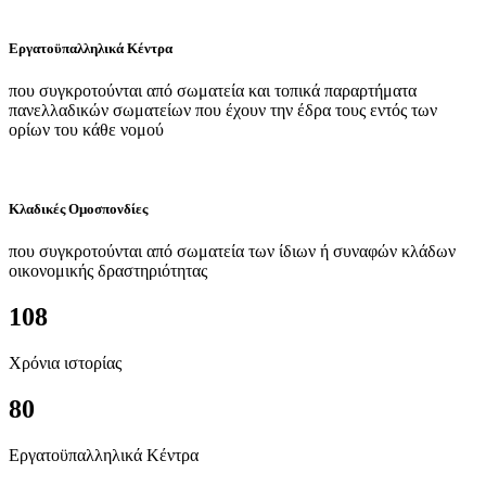
Εργατοϋπαλληλικά Κέντρα
που συγκροτούνται από σωματεία και τοπικά παραρτήματα
πανελλαδικών σωματείων που έχουν την έδρα τους εντός των
ορίων του κάθε νομού
Κλαδικές Ομοσπονδίες
που συγκροτούνται από σωματεία των ίδιων ή συναφών κλάδων
οικονομικής δραστηριότητας
108
Χρόνια ιστορίας
80
Εργατοϋπαλληλικά Κέντρα