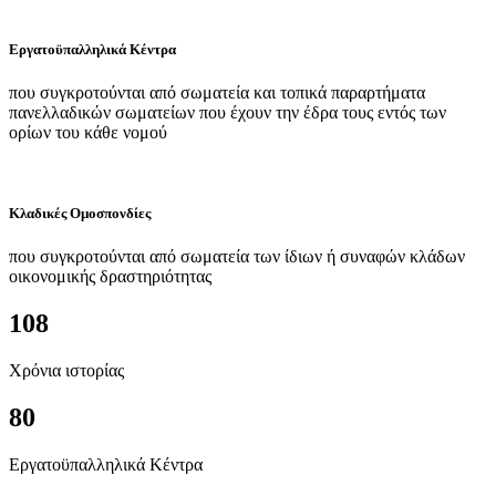
Εργατοϋπαλληλικά Κέντρα
που συγκροτούνται από σωματεία και τοπικά παραρτήματα
πανελλαδικών σωματείων που έχουν την έδρα τους εντός των
ορίων του κάθε νομού
Κλαδικές Ομοσπονδίες
που συγκροτούνται από σωματεία των ίδιων ή συναφών κλάδων
οικονομικής δραστηριότητας
108
Χρόνια ιστορίας
80
Εργατοϋπαλληλικά Κέντρα