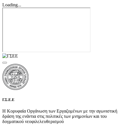
Loading...
Γ.Σ.Ε.Ε
Η Κορυφαία Οργάνωση των Εργαζομένων με την αγωνιστική
δράση της ενάντια στις πολιτικές των μνημονίων και του
δογματικού νεοφιλελευθερισμού