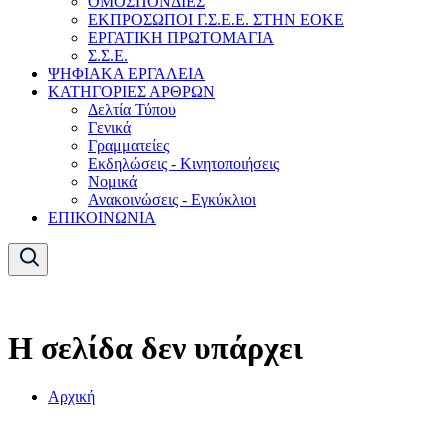
ΟΜΟΣΠΟΝΔΙΕΣ
ΕΚΠΡΟΣΩΠΟΙ Γ.Σ.Ε.Ε. ΣΤΗΝ ΕΟΚΕ
ΕΡΓΑΤΙΚΗ ΠΡΩΤΟΜΑΓΙΑ
Σ.Σ.Ε.
ΨΗΦΙΑΚΑ ΕΡΓΑΛΕΙΑ
ΚΑΤΗΓΟΡΙΕΣ ΑΡΘΡΩΝ
Δελτία Τύπου
Γενικά
Γραμματείες
Εκδηλώσεις - Κινητοποιήσεις
Νομικά
Ανακοινώσεις - Εγκύκλιοι
ΕΠΙΚΟΙΝΩΝΙΑ
Η σελίδα δεν υπάρχει
Αρχική