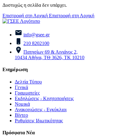
Δυστυχώς η σελίδα δεν υπάρχει.
Επιστροφή στη Αρχική
Επιστροφή στη Αρχική
info@gsee.gr
210 8202100
Πατησίων 69 & Αινιάνος 2,
10434 Αθήνα, ΤΘ 3626, ΤΚ 10210
Ενημέρωση
Δελτία Τύπου
Γενικά
Γραμματείες
Εκδηλώσεις - Κινητοποιήσεις
Νομικά
Ανακοινώσεις - Εγκύκλιοι
Βίντεο
Ρυθμίσεις Ιδιωτικότητας
Πρόσφατα Νέα