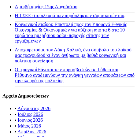
Αμοιβή αργίας 15ης Αυγούστου
H ΓΣΕΕ στο πλευρό των πυρόπληκτων συμπολιτών μας
Κοινωνικοί εταίροι: Επιστολή προς τον Υπουργό Εθνικής
Οικονομίας & Οικονομικών για αύξηση από τα 6 στα 10
ευρώ του ημερήσιου ορίου παροχής σίτισης των
εργαζόμενων
Αποχαιρετούμε τον Λάκη Χαλκιά, ένα σύμβολο του λαϊκού
μας τραγουδιού κι έναν άνθρωπο με βαθιά κοινωνική και
πολιτική συνείδηση
Οι τραγικοί θάνατοι των πυροσβεστών σε Γύθειο και
Ρέθυμνο αναδεικνύουν την ανάγκη γενναίων αποφάσεων από
την πλευρά της πολιτείας
Αρχείο Δημοσιεύσεων
•
Αύγουστος 2026
•
Ιούλιος 2026
•
Ιούνιος 2026
•
Μάιος 2026
•
Απρίλιος 2026