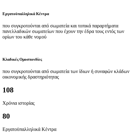
Εργατοϋπαλληλικά Κέντρα
που συγκροτούνται από σωματεία και τοπικά παραρτήματα
πανελλαδικών σωματείων που έχουν την έδρα τους εντός των
ορίων του κάθε νομού
Κλαδικές Ομοσπονδίες
που συγκροτούνται από σωματεία των ίδιων ή συναφών κλάδων
οικονομικής δραστηριότητας
108
Χρόνια ιστορίας
80
Εργατοϋπαλληλικά Κέντρα