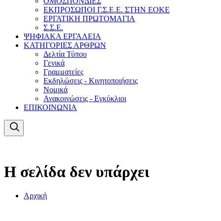
ΟΜΟΣΠΟΝΔΙΕΣ
ΕΚΠΡΟΣΩΠΟΙ Γ.Σ.Ε.Ε. ΣΤΗΝ ΕΟΚΕ
ΕΡΓΑΤΙΚΗ ΠΡΩΤΟΜΑΓΙΑ
Σ.Σ.Ε.
ΨΗΦΙΑΚΑ ΕΡΓΑΛΕΙΑ
ΚΑΤΗΓΟΡΙΕΣ ΑΡΘΡΩΝ
Δελτία Τύπου
Γενικά
Γραμματείες
Εκδηλώσεις - Κινητοποιήσεις
Νομικά
Ανακοινώσεις - Εγκύκλιοι
ΕΠΙΚΟΙΝΩΝΙΑ
Η σελίδα δεν υπάρχει
Αρχική