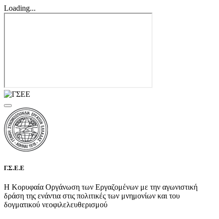
Loading...
Γ.Σ.Ε.Ε
Η Κορυφαία Οργάνωση των Εργαζομένων με την αγωνιστική
δράση της ενάντια στις πολιτικές των μνημονίων και του
δογματικού νεοφιλελευθερισμού