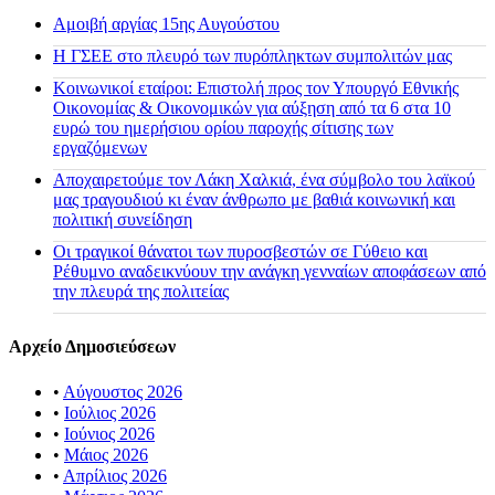
Αμοιβή αργίας 15ης Αυγούστου
H ΓΣΕΕ στο πλευρό των πυρόπληκτων συμπολιτών μας
Κοινωνικοί εταίροι: Επιστολή προς τον Υπουργό Εθνικής
Οικονομίας & Οικονομικών για αύξηση από τα 6 στα 10
ευρώ του ημερήσιου ορίου παροχής σίτισης των
εργαζόμενων
Αποχαιρετούμε τον Λάκη Χαλκιά, ένα σύμβολο του λαϊκού
μας τραγουδιού κι έναν άνθρωπο με βαθιά κοινωνική και
πολιτική συνείδηση
Οι τραγικοί θάνατοι των πυροσβεστών σε Γύθειο και
Ρέθυμνο αναδεικνύουν την ανάγκη γενναίων αποφάσεων από
την πλευρά της πολιτείας
Αρχείο Δημοσιεύσεων
•
Αύγουστος 2026
•
Ιούλιος 2026
•
Ιούνιος 2026
•
Μάιος 2026
•
Απρίλιος 2026