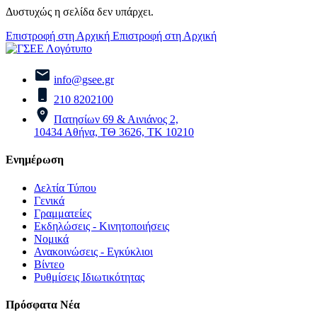
Δυστυχώς η σελίδα δεν υπάρχει.
Επιστροφή στη Αρχική
Επιστροφή στη Αρχική
info@gsee.gr
210 8202100
Πατησίων 69 & Αινιάνος 2,
10434 Αθήνα, ΤΘ 3626, ΤΚ 10210
Ενημέρωση
Δελτία Τύπου
Γενικά
Γραμματείες
Εκδηλώσεις - Κινητοποιήσεις
Νομικά
Ανακοινώσεις - Εγκύκλιοι
Βίντεο
Ρυθμίσεις Ιδιωτικότητας
Πρόσφατα Νέα