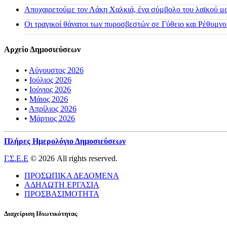
Αποχαιρετούμε τον Λάκη Χαλκιά, ένα σύμβολο του λαϊκού μας
Οι τραγικοί θάνατοι των πυροσβεστών σε Γύθειο και Ρέθυμνο
Αρχείο Δημοσιεύσεων
•
Αύγουστος 2026
•
Ιούλιος 2026
•
Ιούνιος 2026
•
Μάιος 2026
•
Απρίλιος 2026
•
Μάρτιος 2026
Πλήρες Ημερολόγιο Δημοσιεύσεων
Γ.Σ.Ε.Ε
© 2026 All rights reserved.
ΠΡΟΣΩΠΙΚΑ ΔΕΔΟΜΕΝΑ
ΑΔΗΛΩΤΗ ΕΡΓΑΣΙΑ
ΠΡΟΣΒΑΣΙΜΟΤΗΤΑ
Διαχείριση Ιδιωτικότητας