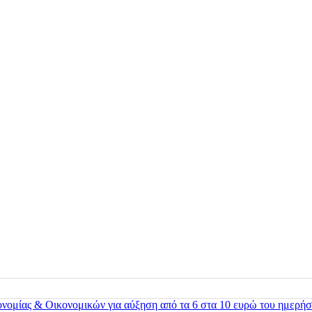
ονομίας & Οικονομικών για αύξηση από τα 6 στα 10 ευρώ του ημερήσ