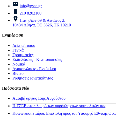
info@gsee.gr
210 8202100
Πατησίων 69 & Αινιάνος 2,
10434 Αθήνα, ΤΘ 3626, ΤΚ 10210
Ενημέρωση
Δελτία Τύπου
Γενικά
Γραμματείες
Εκδηλώσεις - Κινητοποιήσεις
Νομικά
Ανακοινώσεις - Εγκύκλιοι
Βίντεο
Ρυθμίσεις Ιδιωτικότητας
Πρόσφατα Νέα
Αμοιβή αργίας 15ης Αυγούστου
H ΓΣΕΕ στο πλευρό των πυρόπληκτων συμπολιτών μας
Κοινωνικοί εταίροι: Επιστολή προς τον Υπουργό Εθνικής Οικ