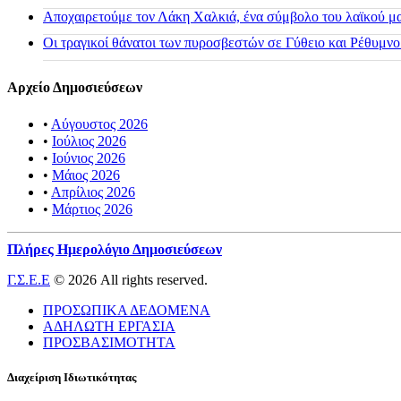
Αποχαιρετούμε τον Λάκη Χαλκιά, ένα σύμβολο του λαϊκού μας
Οι τραγικοί θάνατοι των πυροσβεστών σε Γύθειο και Ρέθυμνο
Αρχείο Δημοσιεύσεων
•
Αύγουστος 2026
•
Ιούλιος 2026
•
Ιούνιος 2026
•
Μάιος 2026
•
Απρίλιος 2026
•
Μάρτιος 2026
Πλήρες Ημερολόγιο Δημοσιεύσεων
Γ.Σ.Ε.Ε
© 2026 All rights reserved.
ΠΡΟΣΩΠΙΚΑ ΔΕΔΟΜΕΝΑ
ΑΔΗΛΩΤΗ ΕΡΓΑΣΙΑ
ΠΡΟΣΒΑΣΙΜΟΤΗΤΑ
Διαχείριση Ιδιωτικότητας