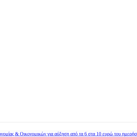
ονομίας & Οικονομικών για αύξηση από τα 6 στα 10 ευρώ του ημερήσ