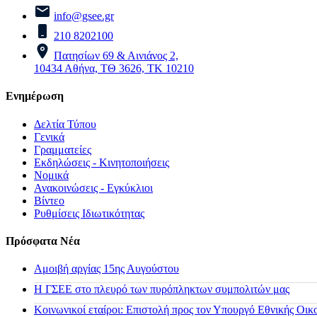
info@gsee.gr
210 8202100
Πατησίων 69 & Αινιάνος 2,
10434 Αθήνα, ΤΘ 3626, ΤΚ 10210
Ενημέρωση
Δελτία Τύπου
Γενικά
Γραμματείες
Εκδηλώσεις - Κινητοποιήσεις
Νομικά
Ανακοινώσεις - Εγκύκλιοι
Βίντεο
Ρυθμίσεις Ιδιωτικότητας
Πρόσφατα Νέα
Αμοιβή αργίας 15ης Αυγούστου
H ΓΣΕΕ στο πλευρό των πυρόπληκτων συμπολιτών μας
Κοινωνικοί εταίροι: Επιστολή προς τον Υπουργό Εθνικής Οικ