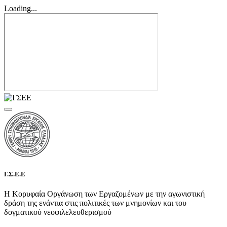
Loading...
Γ.Σ.Ε.Ε
Η Κορυφαία Οργάνωση των Εργαζομένων με την αγωνιστική
δράση της ενάντια στις πολιτικές των μνημονίων και του
δογματικού νεοφιλελευθερισμού