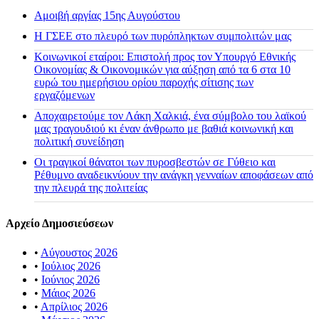
Αμοιβή αργίας 15ης Αυγούστου
H ΓΣΕΕ στο πλευρό των πυρόπληκτων συμπολιτών μας
Κοινωνικοί εταίροι: Επιστολή προς τον Υπουργό Εθνικής
Οικονομίας & Οικονομικών για αύξηση από τα 6 στα 10
ευρώ του ημερήσιου ορίου παροχής σίτισης των
εργαζόμενων
Αποχαιρετούμε τον Λάκη Χαλκιά, ένα σύμβολο του λαϊκού
μας τραγουδιού κι έναν άνθρωπο με βαθιά κοινωνική και
πολιτική συνείδηση
Οι τραγικοί θάνατοι των πυροσβεστών σε Γύθειο και
Ρέθυμνο αναδεικνύουν την ανάγκη γενναίων αποφάσεων από
την πλευρά της πολιτείας
Αρχείο Δημοσιεύσεων
•
Αύγουστος 2026
•
Ιούλιος 2026
•
Ιούνιος 2026
•
Μάιος 2026
•
Απρίλιος 2026