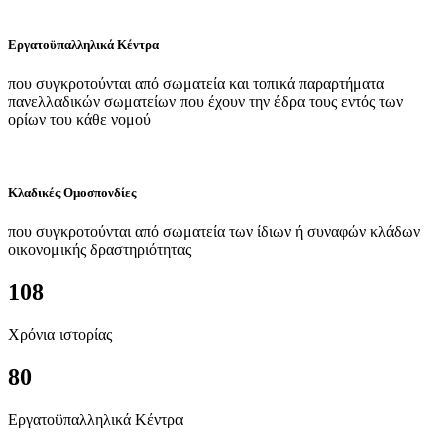
Εργατοϋπαλληλικά Κέντρα
που συγκροτούνται από σωματεία και τοπικά παραρτήματα
πανελλαδικών σωματείων που έχουν την έδρα τους εντός των
ορίων του κάθε νομού
Κλαδικές Ομοσπονδίες
που συγκροτούνται από σωματεία των ίδιων ή συναφών κλάδων
οικονομικής δραστηριότητας
108
Χρόνια ιστορίας
80
Εργατοϋπαλληλικά Κέντρα