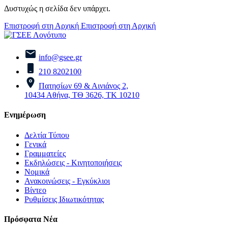
Δυστυχώς η σελίδα δεν υπάρχει.
Επιστροφή στη Αρχική
Επιστροφή στη Αρχική
info@gsee.gr
210 8202100
Πατησίων 69 & Αινιάνος 2,
10434 Αθήνα, ΤΘ 3626, ΤΚ 10210
Ενημέρωση
Δελτία Τύπου
Γενικά
Γραμματείες
Εκδηλώσεις - Κινητοποιήσεις
Νομικά
Ανακοινώσεις - Εγκύκλιοι
Βίντεο
Ρυθμίσεις Ιδιωτικότητας
Πρόσφατα Νέα