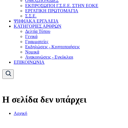
ΟΜΟΣΠΟΝΔΙΕΣ
ΕΚΠΡΟΣΩΠΟΙ Γ.Σ.Ε.Ε. ΣΤΗΝ ΕΟΚΕ
ΕΡΓΑΤΙΚΗ ΠΡΩΤΟΜΑΓΙΑ
Σ.Σ.Ε.
ΨΗΦΙΑΚΑ ΕΡΓΑΛΕΙΑ
ΚΑΤΗΓΟΡΙΕΣ ΑΡΘΡΩΝ
Δελτία Τύπου
Γενικά
Γραμματείες
Εκδηλώσεις - Κινητοποιήσεις
Νομικά
Ανακοινώσεις - Εγκύκλιοι
ΕΠΙΚΟΙΝΩΝΙΑ
Η σελίδα δεν υπάρχει
Αρχική