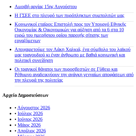
Αμοιβή αργίας 15ης Αυγούστου
H ΓΣΕΕ στο πλευρό των πυρόπληκτων συμπολιτών μας
Κοινωνικοί εταίροι: Επιστολή προς τον Υπουργό Εθνικής
Οικονομίας & Οικονομικών για αύξηση από τα 6 στα 10
ευρώ του ημερήσιου ορίου παροχής σίτισης των
εργαζόμενων
Αποχαιρετούμε τον Λάκη Χαλκιά, ένα σύμβολο του λαϊκού
μας τραγουδιού κι έναν άνθρωπο με βαθιά κοινωνική και
πολιτική συνείδηση
Οι τραγικοί θάνατοι των πυροσβεστών σε Γύθειο και
Ρέθυμνο αναδεικνύουν την ανάγκη γενναίων αποφάσεων από
την πλευρά της πολιτείας
Αρχείο Δημοσιεύσεων
•
Αύγουστος 2026
•
Ιούλιος 2026
•
Ιούνιος 2026
•
Μάιος 2026
•
Απρίλιος 2026