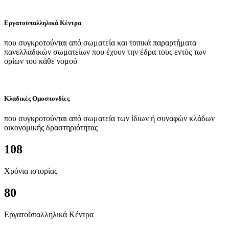
Εργατοϋπαλληλικά Κέντρα
που συγκροτούνται από σωματεία και τοπικά παραρτήματα
πανελλαδικών σωματείων που έχουν την έδρα τους εντός των
ορίων του κάθε νομού
Κλαδικές Ομοσπονδίες
που συγκροτούνται από σωματεία των ίδιων ή συναφών κλάδων
οικονομικής δραστηριότητας
108
Χρόνια ιστορίας
80
Εργατοϋπαλληλικά Κέντρα