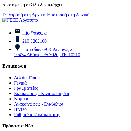
Δυστυχώς η σελίδα δεν υπάρχει.
Επιστροφή στη Αρχική
Επιστροφή στη Αρχική
info@gsee.gr
210 8202100
Πατησίων 69 & Αινιάνος 2,
10434 Αθήνα, ΤΘ 3626, ΤΚ 10210
Ενημέρωση
Δελτία Τύπου
Γενικά
Γραμματείες
Εκδηλώσεις - Κινητοποιήσεις
Νομικά
Ανακοινώσεις - Εγκύκλιοι
Βίντεο
Ρυθμίσεις Ιδιωτικότητας
Πρόσφατα Νέα