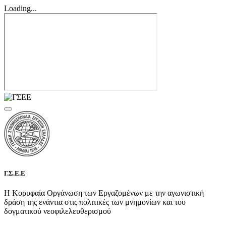
Loading...
Γ.Σ.Ε.Ε
Η Κορυφαία Οργάνωση των Εργαζομένων με την αγωνιστική
δράση της ενάντια στις πολιτικές των μνημονίων και του
δογματικού νεοφιλελευθερισμού