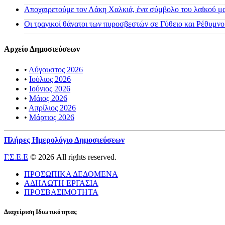
Αποχαιρετούμε τον Λάκη Χαλκιά, ένα σύμβολο του λαϊκού μας
Οι τραγικοί θάνατοι των πυροσβεστών σε Γύθειο και Ρέθυμνο
Αρχείο Δημοσιεύσεων
•
Αύγουστος 2026
•
Ιούλιος 2026
•
Ιούνιος 2026
•
Μάιος 2026
•
Απρίλιος 2026
•
Μάρτιος 2026
Πλήρες Ημερολόγιο Δημοσιεύσεων
Γ.Σ.Ε.Ε
© 2026 All rights reserved.
ΠΡΟΣΩΠΙΚΑ ΔΕΔΟΜΕΝΑ
ΑΔΗΛΩΤΗ ΕΡΓΑΣΙΑ
ΠΡΟΣΒΑΣΙΜΟΤΗΤΑ
Διαχείριση Ιδιωτικότητας