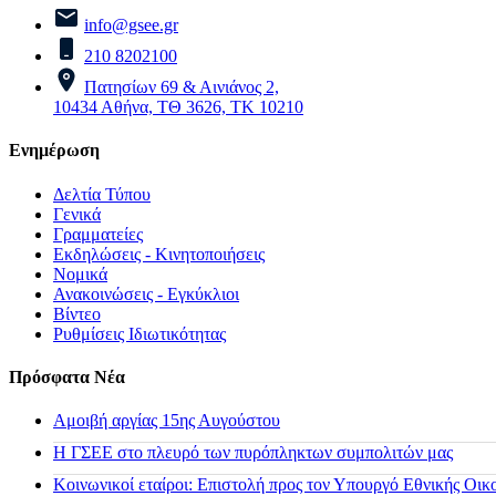
info@gsee.gr
210 8202100
Πατησίων 69 & Αινιάνος 2,
10434 Αθήνα, ΤΘ 3626, ΤΚ 10210
Ενημέρωση
Δελτία Τύπου
Γενικά
Γραμματείες
Εκδηλώσεις - Κινητοποιήσεις
Νομικά
Ανακοινώσεις - Εγκύκλιοι
Βίντεο
Ρυθμίσεις Ιδιωτικότητας
Πρόσφατα Νέα
Αμοιβή αργίας 15ης Αυγούστου
H ΓΣΕΕ στο πλευρό των πυρόπληκτων συμπολιτών μας
Κοινωνικοί εταίροι: Επιστολή προς τον Υπουργό Εθνικής Οικ