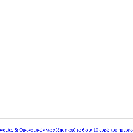
ονομίας & Οικονομικών για αύξηση από τα 6 στα 10 ευρώ του ημερήσ