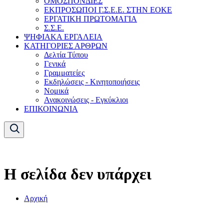
ΟΜΟΣΠΟΝΔΙΕΣ
ΕΚΠΡΟΣΩΠΟΙ Γ.Σ.Ε.Ε. ΣΤΗΝ ΕΟΚΕ
ΕΡΓΑΤΙΚΗ ΠΡΩΤΟΜΑΓΙΑ
Σ.Σ.Ε.
ΨΗΦΙΑΚΑ ΕΡΓΑΛΕΙΑ
ΚΑΤΗΓΟΡΙΕΣ ΑΡΘΡΩΝ
Δελτία Τύπου
Γενικά
Γραμματείες
Εκδηλώσεις - Κινητοποιήσεις
Νομικά
Ανακοινώσεις - Εγκύκλιοι
ΕΠΙΚΟΙΝΩΝΙΑ
Η σελίδα δεν υπάρχει
Αρχική