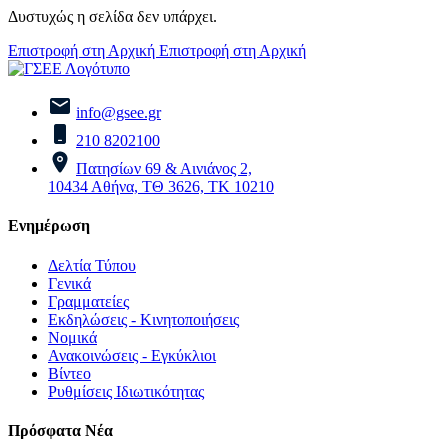
Δυστυχώς η σελίδα δεν υπάρχει.
Επιστροφή στη Αρχική
Επιστροφή στη Αρχική
info@gsee.gr
210 8202100
Πατησίων 69 & Αινιάνος 2,
10434 Αθήνα, ΤΘ 3626, ΤΚ 10210
Ενημέρωση
Δελτία Τύπου
Γενικά
Γραμματείες
Εκδηλώσεις - Κινητοποιήσεις
Νομικά
Ανακοινώσεις - Εγκύκλιοι
Βίντεο
Ρυθμίσεις Ιδιωτικότητας
Πρόσφατα Νέα