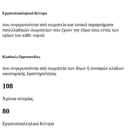
Εργατοϋπαλληλικά Κέντρα
που συγκροτούνται από σωματεία και τοπικά παραρτήματα
πανελλαδικών σωματείων που έχουν την έδρα τους εντός των
ορίων του κάθε νομού
Κλαδικές Ομοσπονδίες
που συγκροτούνται από σωματεία των ίδιων ή συναφών κλάδων
οικονομικής δραστηριότητας
108
Χρόνια ιστορίας
80
Εργατοϋπαλληλικά Κέντρα