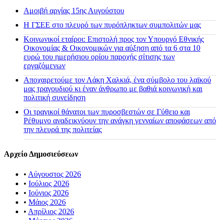
Αμοιβή αργίας 15ης Αυγούστου
H ΓΣΕΕ στο πλευρό των πυρόπληκτων συμπολιτών μας
Κοινωνικοί εταίροι: Επιστολή προς τον Υπουργό Εθνικής
Οικονομίας & Οικονομικών για αύξηση από τα 6 στα 10
ευρώ του ημερήσιου ορίου παροχής σίτισης των
εργαζόμενων
Αποχαιρετούμε τον Λάκη Χαλκιά, ένα σύμβολο του λαϊκού
μας τραγουδιού κι έναν άνθρωπο με βαθιά κοινωνική και
πολιτική συνείδηση
Οι τραγικοί θάνατοι των πυροσβεστών σε Γύθειο και
Ρέθυμνο αναδεικνύουν την ανάγκη γενναίων αποφάσεων από
την πλευρά της πολιτείας
Αρχείο Δημοσιεύσεων
•
Αύγουστος 2026
•
Ιούλιος 2026
•
Ιούνιος 2026
•
Μάιος 2026
•
Απρίλιος 2026