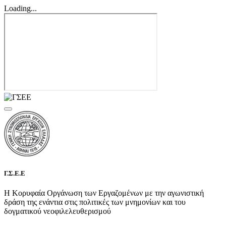
Loading...
Γ.Σ.Ε.Ε
Η Κορυφαία Οργάνωση των Εργαζομένων με την αγωνιστική
δράση της ενάντια στις πολιτικές των μνημονίων και του
δογματικού νεοφιλελευθερισμού