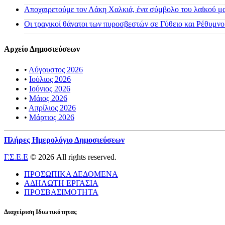
Αποχαιρετούμε τον Λάκη Χαλκιά, ένα σύμβολο του λαϊκού μας
Οι τραγικοί θάνατοι των πυροσβεστών σε Γύθειο και Ρέθυμνο
Αρχείο Δημοσιεύσεων
•
Αύγουστος 2026
•
Ιούλιος 2026
•
Ιούνιος 2026
•
Μάιος 2026
•
Απρίλιος 2026
•
Μάρτιος 2026
Πλήρες Ημερολόγιο Δημοσιεύσεων
Γ.Σ.Ε.Ε
© 2026 All rights reserved.
ΠΡΟΣΩΠΙΚΑ ΔΕΔΟΜΕΝΑ
ΑΔΗΛΩΤΗ ΕΡΓΑΣΙΑ
ΠΡΟΣΒΑΣΙΜΟΤΗΤΑ
Διαχείριση Ιδιωτικότητας