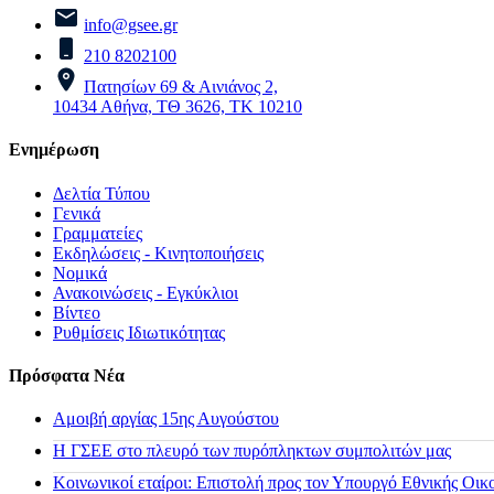
info@gsee.gr
210 8202100
Πατησίων 69 & Αινιάνος 2,
10434 Αθήνα, ΤΘ 3626, ΤΚ 10210
Ενημέρωση
Δελτία Τύπου
Γενικά
Γραμματείες
Εκδηλώσεις - Κινητοποιήσεις
Νομικά
Ανακοινώσεις - Εγκύκλιοι
Βίντεο
Ρυθμίσεις Ιδιωτικότητας
Πρόσφατα Νέα
Αμοιβή αργίας 15ης Αυγούστου
H ΓΣΕΕ στο πλευρό των πυρόπληκτων συμπολιτών μας
Κοινωνικοί εταίροι: Επιστολή προς τον Υπουργό Εθνικής Οικ