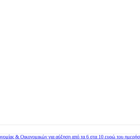
ονομίας & Οικονομικών για αύξηση από τα 6 στα 10 ευρώ του ημερήσ