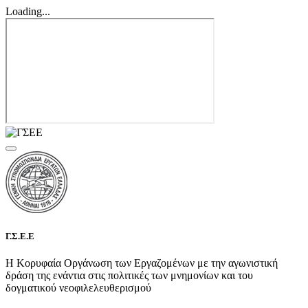
Loading...
Γ.Σ.Ε.Ε
Η Κορυφαία Οργάνωση των Εργαζομένων με την αγωνιστική
δράση της ενάντια στις πολιτικές των μνημονίων και του
δογματικού νεοφιλελευθερισμού