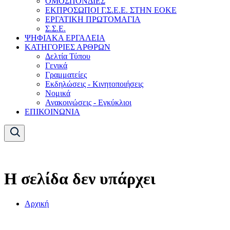
ΟΜΟΣΠΟΝΔΙΕΣ
ΕΚΠΡΟΣΩΠΟΙ Γ.Σ.Ε.Ε. ΣΤΗΝ ΕΟΚΕ
ΕΡΓΑΤΙΚΗ ΠΡΩΤΟΜΑΓΙΑ
Σ.Σ.Ε.
ΨΗΦΙΑΚΑ ΕΡΓΑΛΕΙΑ
ΚΑΤΗΓΟΡΙΕΣ ΑΡΘΡΩΝ
Δελτία Τύπου
Γενικά
Γραμματείες
Εκδηλώσεις - Κινητοποιήσεις
Νομικά
Ανακοινώσεις - Εγκύκλιοι
ΕΠΙΚΟΙΝΩΝΙΑ
Η σελίδα δεν υπάρχει
Αρχική