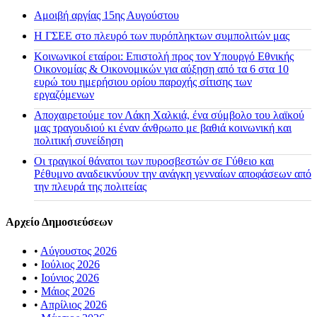
Αμοιβή αργίας 15ης Αυγούστου
H ΓΣΕΕ στο πλευρό των πυρόπληκτων συμπολιτών μας
Κοινωνικοί εταίροι: Επιστολή προς τον Υπουργό Εθνικής
Οικονομίας & Οικονομικών για αύξηση από τα 6 στα 10
ευρώ του ημερήσιου ορίου παροχής σίτισης των
εργαζόμενων
Αποχαιρετούμε τον Λάκη Χαλκιά, ένα σύμβολο του λαϊκού
μας τραγουδιού κι έναν άνθρωπο με βαθιά κοινωνική και
πολιτική συνείδηση
Οι τραγικοί θάνατοι των πυροσβεστών σε Γύθειο και
Ρέθυμνο αναδεικνύουν την ανάγκη γενναίων αποφάσεων από
την πλευρά της πολιτείας
Αρχείο Δημοσιεύσεων
•
Αύγουστος 2026
•
Ιούλιος 2026
•
Ιούνιος 2026
•
Μάιος 2026
•
Απρίλιος 2026