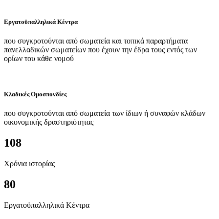
Εργατοϋπαλληλικά Κέντρα
που συγκροτούνται από σωματεία και τοπικά παραρτήματα
πανελλαδικών σωματείων που έχουν την έδρα τους εντός των
ορίων του κάθε νομού
Κλαδικές Ομοσπονδίες
που συγκροτούνται από σωματεία των ίδιων ή συναφών κλάδων
οικονομικής δραστηριότητας
108
Χρόνια ιστορίας
80
Εργατοϋπαλληλικά Κέντρα