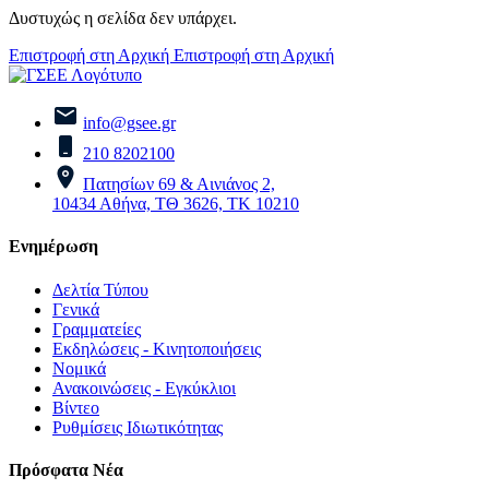
Δυστυχώς η σελίδα δεν υπάρχει.
Επιστροφή στη Αρχική
Επιστροφή στη Αρχική
info@gsee.gr
210 8202100
Πατησίων 69 & Αινιάνος 2,
10434 Αθήνα, ΤΘ 3626, ΤΚ 10210
Ενημέρωση
Δελτία Τύπου
Γενικά
Γραμματείες
Εκδηλώσεις - Κινητοποιήσεις
Νομικά
Ανακοινώσεις - Εγκύκλιοι
Βίντεο
Ρυθμίσεις Ιδιωτικότητας
Πρόσφατα Νέα