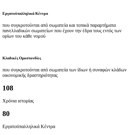
Εργατοϋπαλληλικά Κέντρα
που συγκροτούνται από σωματεία και τοπικά παραρτήματα
πανελλαδικών σωματείων που έχουν την έδρα τους εντός των
ορίων του κάθε νομού
Κλαδικές Ομοσπονδίες
που συγκροτούνται από σωματεία των ίδιων ή συναφών κλάδων
οικονομικής δραστηριότητας
108
Χρόνια ιστορίας
80
Εργατοϋπαλληλικά Κέντρα