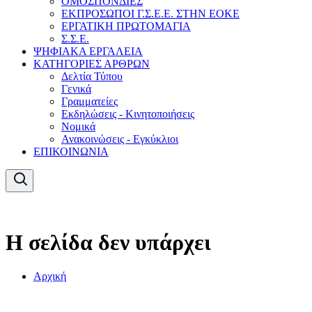
ΟΜΟΣΠΟΝΔΙΕΣ
ΕΚΠΡΟΣΩΠΟΙ Γ.Σ.Ε.Ε. ΣΤΗΝ ΕΟΚΕ
ΕΡΓΑΤΙΚΗ ΠΡΩΤΟΜΑΓΙΑ
Σ.Σ.Ε.
ΨΗΦΙΑΚΑ ΕΡΓΑΛΕΙΑ
ΚΑΤΗΓΟΡΙΕΣ ΑΡΘΡΩΝ
Δελτία Τύπου
Γενικά
Γραμματείες
Εκδηλώσεις - Κινητοποιήσεις
Νομικά
Ανακοινώσεις - Εγκύκλιοι
ΕΠΙΚΟΙΝΩΝΙΑ
Η σελίδα δεν υπάρχει
Αρχική