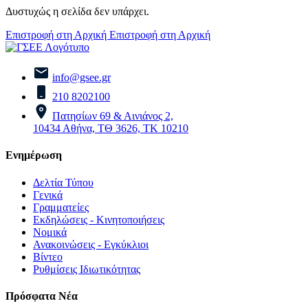
Δυστυχώς η σελίδα δεν υπάρχει.
Επιστροφή στη Αρχική
Επιστροφή στη Αρχική
info@gsee.gr
210 8202100
Πατησίων 69 & Αινιάνος 2,
10434 Αθήνα, ΤΘ 3626, ΤΚ 10210
Ενημέρωση
Δελτία Τύπου
Γενικά
Γραμματείες
Εκδηλώσεις - Κινητοποιήσεις
Νομικά
Ανακοινώσεις - Εγκύκλιοι
Βίντεο
Ρυθμίσεις Ιδιωτικότητας
Πρόσφατα Νέα