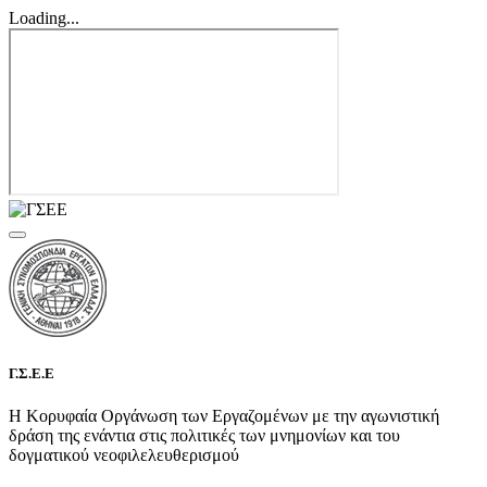
Loading...
Γ.Σ.Ε.Ε
Η Κορυφαία Οργάνωση των Εργαζομένων με την αγωνιστική
δράση της ενάντια στις πολιτικές των μνημονίων και του
δογματικού νεοφιλελευθερισμού