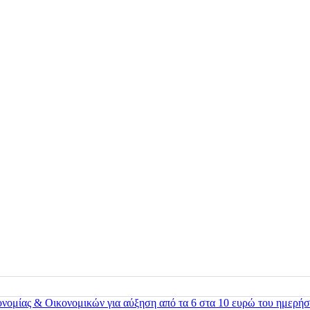
ονομίας & Οικονομικών για αύξηση από τα 6 στα 10 ευρώ του ημερήσ