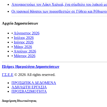
Αποχαιρετούμε τον Λάκη Χαλκιά, ένα σύμβολο του λαϊκού μας
Οι τραγικοί θάνατοι των πυροσβεστών σε Γύθειο και Ρέθυμνο
Αρχείο Δημοσιεύσεων
•
Αύγουστος 2026
•
Ιούλιος 2026
•
Ιούνιος 2026
•
Μάιος 2026
•
Απρίλιος 2026
•
Μάρτιος 2026
Πλήρες Ημερολόγιο Δημοσιεύσεων
Γ.Σ.Ε.Ε
© 2026 All rights reserved.
ΠΡΟΣΩΠΙΚΑ ΔΕΔΟΜΕΝΑ
ΑΔΗΛΩΤΗ ΕΡΓΑΣΙΑ
ΠΡΟΣΒΑΣΙΜΟΤΗΤΑ
Διαχείριση Ιδιωτικότητας