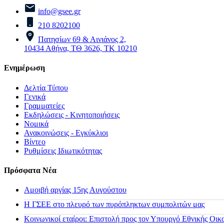
info@gsee.gr
210 8202100
Πατησίων 69 & Αινιάνος 2,
10434 Αθήνα, ΤΘ 3626, ΤΚ 10210
Ενημέρωση
Δελτία Τύπου
Γενικά
Γραμματείες
Εκδηλώσεις - Κινητοποιήσεις
Νομικά
Ανακοινώσεις - Εγκύκλιοι
Βίντεο
Ρυθμίσεις Ιδιωτικότητας
Πρόσφατα Νέα
Αμοιβή αργίας 15ης Αυγούστου
H ΓΣΕΕ στο πλευρό των πυρόπληκτων συμπολιτών μας
Κοινωνικοί εταίροι: Επιστολή προς τον Υπουργό Εθνικής Οικ