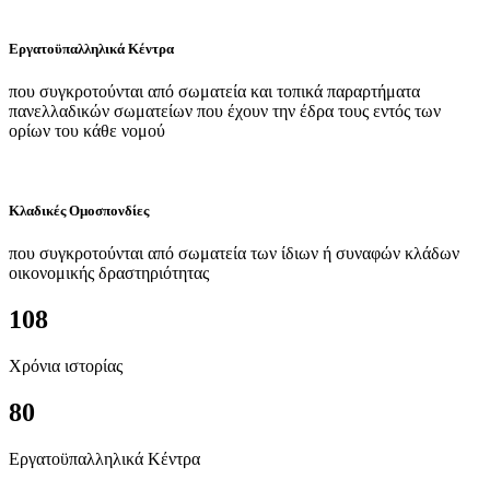
Εργατοϋπαλληλικά Κέντρα
που συγκροτούνται από σωματεία και τοπικά παραρτήματα
πανελλαδικών σωματείων που έχουν την έδρα τους εντός των
ορίων του κάθε νομού
Κλαδικές Ομοσπονδίες
που συγκροτούνται από σωματεία των ίδιων ή συναφών κλάδων
οικονομικής δραστηριότητας
108
Χρόνια ιστορίας
80
Εργατοϋπαλληλικά Κέντρα