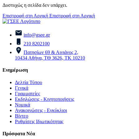
Δυστυχώς η σελίδα δεν υπάρχει.
Επιστροφή στη Αρχική
Επιστροφή στη Αρχική
info@gsee.gr
210 8202100
Πατησίων 69 & Αινιάνος 2,
10434 Αθήνα, ΤΘ 3626, ΤΚ 10210
Ενημέρωση
Δελτία Τύπου
Γενικά
Γραμματείες
Εκδηλώσεις - Κινητοποιήσεις
Νομικά
Ανακοινώσεις - Εγκύκλιοι
Βίντεο
Ρυθμίσεις Ιδιωτικότητας
Πρόσφατα Νέα