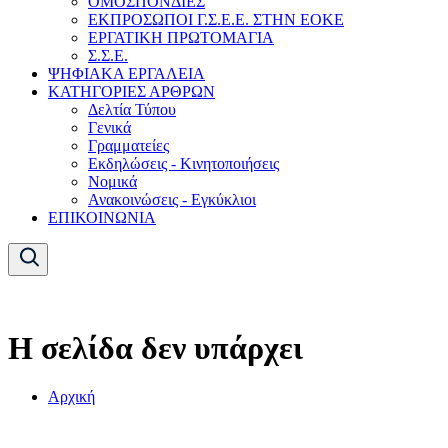
ΟΜΟΣΠΟΝΔΙΕΣ
ΕΚΠΡΟΣΩΠΟΙ Γ.Σ.Ε.Ε. ΣΤΗΝ ΕΟΚΕ
ΕΡΓΑΤΙΚΗ ΠΡΩΤΟΜΑΓΙΑ
Σ.Σ.Ε.
ΨΗΦΙΑΚΑ ΕΡΓΑΛΕΙΑ
ΚΑΤΗΓΟΡΙΕΣ ΑΡΘΡΩΝ
Δελτία Τύπου
Γενικά
Γραμματείες
Εκδηλώσεις - Κινητοποιήσεις
Νομικά
Ανακοινώσεις - Εγκύκλιοι
ΕΠΙΚΟΙΝΩΝΙΑ
Η σελίδα δεν υπάρχει
Αρχική