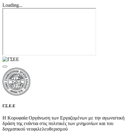
Loading...
Γ.Σ.Ε.Ε
Η Κορυφαία Οργάνωση των Εργαζομένων με την αγωνιστική
δράση της ενάντια στις πολιτικές των μνημονίων και του
δογματικού νεοφιλελευθερισμού