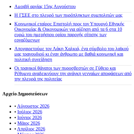
Αμοιβή αργίας 15ης Αυγούστου
H ΓΣΕΕ στο πλευρό των πυρόπληκτων συμπολιτών μας
Κοινωνικοί εταίροι: Επιστολή προς τον Υπουργό Εθνικής
Οικονομίας & Οικονομικών για αύξηση από τα 6 στα 10
ευρώ του ημερήσιου ορίου παροχής σίτισης των
εργαζόμενων
Αποχαιρετούμε τον Λάκη Χαλκιά, ένα σύμβολο του λαϊκού
μας τραγουδιού κι έναν άνθρωπο με βαθιά κοινωνική και
πολιτική συνείδηση
Οι τραγικοί θάνατοι των πυροσβεστών σε Γύθειο και
Ρέθυμνο αναδεικνύουν την ανάγκη γενναίων αποφάσεων από
την πλευρά της πολιτείας
Αρχείο Δημοσιεύσεων
•
Αύγουστος 2026
•
Ιούλιος 2026
•
Ιούνιος 2026
•
Μάιος 2026
•
Απρίλιος 2026