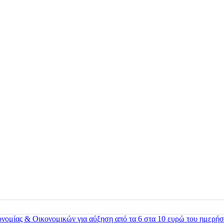
ονομίας & Οικονομικών για αύξηση από τα 6 στα 10 ευρώ του ημερήσ