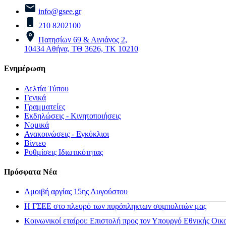
info@gsee.gr
210 8202100
Πατησίων 69 & Αινιάνος 2,
10434 Αθήνα, ΤΘ 3626, ΤΚ 10210
Ενημέρωση
Δελτία Τύπου
Γενικά
Γραμματείες
Εκδηλώσεις - Κινητοποιήσεις
Νομικά
Ανακοινώσεις - Εγκύκλιοι
Βίντεο
Ρυθμίσεις Ιδιωτικότητας
Πρόσφατα Νέα
Αμοιβή αργίας 15ης Αυγούστου
H ΓΣΕΕ στο πλευρό των πυρόπληκτων συμπολιτών μας
Κοινωνικοί εταίροι: Επιστολή προς τον Υπουργό Εθνικής Οικ