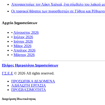
Αποχαιρετούμε τον Λάκη Χαλκιά, ένα σύμβολο του λαϊκού μας
Οι τραγικοί θάνατοι των πυροσβεστών σε Γύθειο και Ρέθυμνο
Αρχείο Δημοσιεύσεων
•
Αύγουστος 2026
•
Ιούλιος 2026
•
Ιούνιος 2026
•
Μάιος 2026
•
Απρίλιος 2026
•
Μάρτιος 2026
Πλήρες Ημερολόγιο Δημοσιεύσεων
Γ.Σ.Ε.Ε
© 2026 All rights reserved.
ΠΡΟΣΩΠΙΚΑ ΔΕΔΟΜΕΝΑ
ΑΔΗΛΩΤΗ ΕΡΓΑΣΙΑ
ΠΡΟΣΒΑΣΙΜΟΤΗΤΑ
Διαχείριση Ιδιωτικότητας