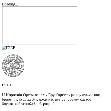
Loading...
Γ.Σ.Ε.Ε
Η Κορυφαία Οργάνωση των Εργαζομένων με την αγωνιστική
δράση της ενάντια στις πολιτικές των μνημονίων και του
δογματικού νεοφιλελευθερισμού