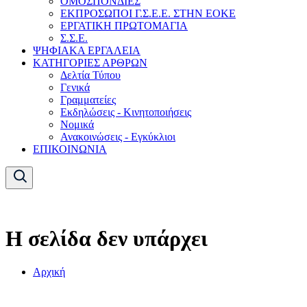
ΟΜΟΣΠΟΝΔΙΕΣ
ΕΚΠΡΟΣΩΠΟΙ Γ.Σ.Ε.Ε. ΣΤΗΝ ΕΟΚΕ
ΕΡΓΑΤΙΚΗ ΠΡΩΤΟΜΑΓΙΑ
Σ.Σ.Ε.
ΨΗΦΙΑΚΑ ΕΡΓΑΛΕΙΑ
ΚΑΤΗΓΟΡΙΕΣ ΑΡΘΡΩΝ
Δελτία Τύπου
Γενικά
Γραμματείες
Εκδηλώσεις - Κινητοποιήσεις
Νομικά
Ανακοινώσεις - Εγκύκλιοι
ΕΠΙΚΟΙΝΩΝΙΑ
Η σελίδα δεν υπάρχει
Αρχική