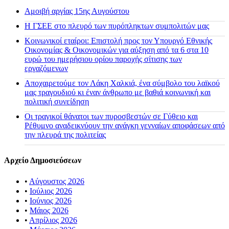
Αμοιβή αργίας 15ης Αυγούστου
H ΓΣΕΕ στο πλευρό των πυρόπληκτων συμπολιτών μας
Κοινωνικοί εταίροι: Επιστολή προς τον Υπουργό Εθνικής
Οικονομίας & Οικονομικών για αύξηση από τα 6 στα 10
ευρώ του ημερήσιου ορίου παροχής σίτισης των
εργαζόμενων
Αποχαιρετούμε τον Λάκη Χαλκιά, ένα σύμβολο του λαϊκού
μας τραγουδιού κι έναν άνθρωπο με βαθιά κοινωνική και
πολιτική συνείδηση
Οι τραγικοί θάνατοι των πυροσβεστών σε Γύθειο και
Ρέθυμνο αναδεικνύουν την ανάγκη γενναίων αποφάσεων από
την πλευρά της πολιτείας
Αρχείο Δημοσιεύσεων
•
Αύγουστος 2026
•
Ιούλιος 2026
•
Ιούνιος 2026
•
Μάιος 2026
•
Απρίλιος 2026