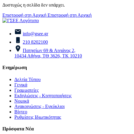
Δυστυχώς η σελίδα δεν υπάρχει.
Επιστροφή στη Αρχική
Επιστροφή στη Αρχική
info@gsee.gr
210 8202100
Πατησίων 69 & Αινιάνος 2,
10434 Αθήνα, ΤΘ 3626, ΤΚ 10210
Ενημέρωση
Δελτία Τύπου
Γενικά
Γραμματείες
Εκδηλώσεις - Κινητοποιήσεις
Νομικά
Ανακοινώσεις - Εγκύκλιοι
Βίντεο
Ρυθμίσεις Ιδιωτικότητας
Πρόσφατα Νέα