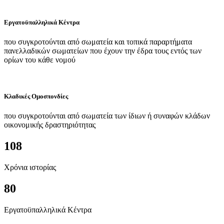
Εργατοϋπαλληλικά Κέντρα
που συγκροτούνται από σωματεία και τοπικά παραρτήματα
πανελλαδικών σωματείων που έχουν την έδρα τους εντός των
ορίων του κάθε νομού
Κλαδικές Ομοσπονδίες
που συγκροτούνται από σωματεία των ίδιων ή συναφών κλάδων
οικονομικής δραστηριότητας
108
Χρόνια ιστορίας
80
Εργατοϋπαλληλικά Κέντρα