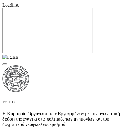
Loading...
Γ.Σ.Ε.Ε
Η Κορυφαία Οργάνωση των Εργαζομένων με την αγωνιστική
δράση της ενάντια στις πολιτικές των μνημονίων και του
δογματικού νεοφιλελευθερισμού