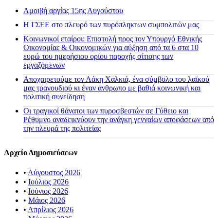
Αμοιβή αργίας 15ης Αυγούστου
H ΓΣΕΕ στο πλευρό των πυρόπληκτων συμπολιτών μας
Κοινωνικοί εταίροι: Επιστολή προς τον Υπουργό Εθνικής
Οικονομίας & Οικονομικών για αύξηση από τα 6 στα 10
ευρώ του ημερήσιου ορίου παροχής σίτισης των
εργαζόμενων
Αποχαιρετούμε τον Λάκη Χαλκιά, ένα σύμβολο του λαϊκού
μας τραγουδιού κι έναν άνθρωπο με βαθιά κοινωνική και
πολιτική συνείδηση
Οι τραγικοί θάνατοι των πυροσβεστών σε Γύθειο και
Ρέθυμνο αναδεικνύουν την ανάγκη γενναίων αποφάσεων από
την πλευρά της πολιτείας
Αρχείο Δημοσιεύσεων
•
Αύγουστος 2026
•
Ιούλιος 2026
•
Ιούνιος 2026
•
Μάιος 2026
•
Απρίλιος 2026