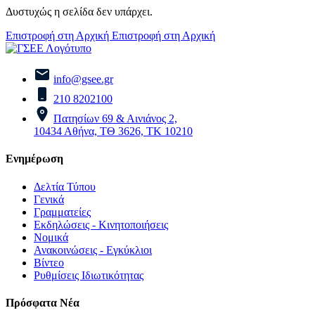
Δυστυχώς η σελίδα δεν υπάρχει.
Επιστροφή στη Αρχική
Επιστροφή στη Αρχική
info@gsee.gr
210 8202100
Πατησίων 69 & Αινιάνος 2,
10434 Αθήνα, ΤΘ 3626, ΤΚ 10210
Ενημέρωση
Δελτία Τύπου
Γενικά
Γραμματείες
Εκδηλώσεις - Κινητοποιήσεις
Νομικά
Ανακοινώσεις - Εγκύκλιοι
Βίντεο
Ρυθμίσεις Ιδιωτικότητας
Πρόσφατα Νέα