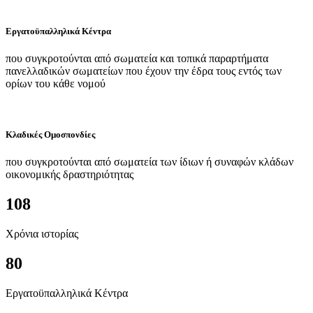
Εργατοϋπαλληλικά Κέντρα
που συγκροτούνται από σωματεία και τοπικά παραρτήματα
πανελλαδικών σωματείων που έχουν την έδρα τους εντός των
ορίων του κάθε νομού
Κλαδικές Ομοσπονδίες
που συγκροτούνται από σωματεία των ίδιων ή συναφών κλάδων
οικονομικής δραστηριότητας
108
Χρόνια ιστορίας
80
Εργατοϋπαλληλικά Κέντρα