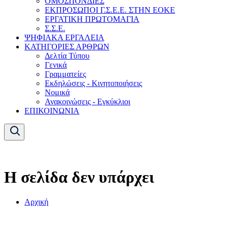
ΟΜΟΣΠΟΝΔΙΕΣ
ΕΚΠΡΟΣΩΠΟΙ Γ.Σ.Ε.Ε. ΣΤΗΝ ΕΟΚΕ
ΕΡΓΑΤΙΚΗ ΠΡΩΤΟΜΑΓΙΑ
Σ.Σ.Ε.
ΨΗΦΙΑΚΑ ΕΡΓΑΛΕΙΑ
ΚΑΤΗΓΟΡΙΕΣ ΑΡΘΡΩΝ
Δελτία Τύπου
Γενικά
Γραμματείες
Εκδηλώσεις - Κινητοποιήσεις
Νομικά
Ανακοινώσεις - Εγκύκλιοι
ΕΠΙΚΟΙΝΩΝΙΑ
Η σελίδα δεν υπάρχει
Αρχική