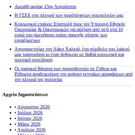
Αμοιβή αργίας 15ης Αυγούστου
H ΓΣΕΕ στο πλευρό των πυρόπληκτων συμπολιτών μας
Κοινωνικοί εταίροι: Επιστολή προς τον Υπουργό Εθνικής
Οικονομίας & Οικονομικών για αύξηση από τα 6 στα 10
ευρώ του ημερήσιου ορίου παροχής σίτισης των
εργαζόμενων
Αποχαιρετούμε τον Λάκη Χαλκιά, ένα σύμβολο του λαϊκού
μας τραγουδιού κι έναν άνθρωπο με βαθιά κοινωνική και
πολιτική συνείδηση
Οι τραγικοί θάνατοι των πυροσβεστών σε Γύθειο και
Ρέθυμνο αναδεικνύουν την ανάγκη γενναίων αποφάσεων από
την πλευρά της πολιτείας
Αρχείο Δημοσιεύσεων
•
Αύγουστος 2026
•
Ιούλιος 2026
•
Ιούνιος 2026
•
Μάιος 2026
•
Απρίλιος 2026