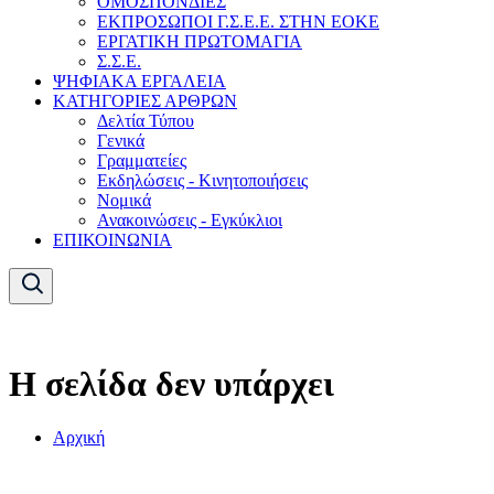
ΟΜΟΣΠΟΝΔΙΕΣ
ΕΚΠΡΟΣΩΠΟΙ Γ.Σ.Ε.Ε. ΣΤΗΝ ΕΟΚΕ
ΕΡΓΑΤΙΚΗ ΠΡΩΤΟΜΑΓΙΑ
Σ.Σ.Ε.
ΨΗΦΙΑΚΑ ΕΡΓΑΛΕΙΑ
ΚΑΤΗΓΟΡΙΕΣ ΑΡΘΡΩΝ
Δελτία Τύπου
Γενικά
Γραμματείες
Εκδηλώσεις - Κινητοποιήσεις
Νομικά
Ανακοινώσεις - Εγκύκλιοι
ΕΠΙΚΟΙΝΩΝΙΑ
Η σελίδα δεν υπάρχει
Αρχική