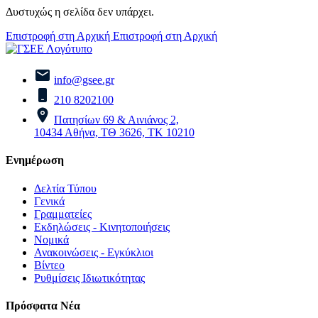
Δυστυχώς η σελίδα δεν υπάρχει.
Επιστροφή στη Αρχική
Επιστροφή στη Αρχική
info@gsee.gr
210 8202100
Πατησίων 69 & Αινιάνος 2,
10434 Αθήνα, ΤΘ 3626, ΤΚ 10210
Ενημέρωση
Δελτία Τύπου
Γενικά
Γραμματείες
Εκδηλώσεις - Κινητοποιήσεις
Νομικά
Ανακοινώσεις - Εγκύκλιοι
Βίντεο
Ρυθμίσεις Ιδιωτικότητας
Πρόσφατα Νέα