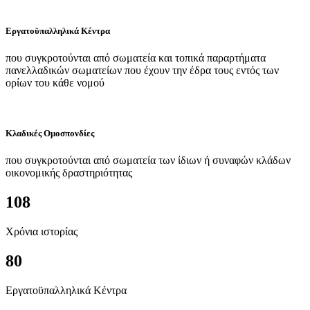
Εργατοϋπαλληλικά Κέντρα
που συγκροτούνται από σωματεία και τοπικά παραρτήματα
πανελλαδικών σωματείων που έχουν την έδρα τους εντός των
ορίων του κάθε νομού
Κλαδικές Ομοσπονδίες
που συγκροτούνται από σωματεία των ίδιων ή συναφών κλάδων
οικονομικής δραστηριότητας
108
Χρόνια ιστορίας
80
Εργατοϋπαλληλικά Κέντρα