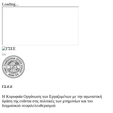
Loading...
Γ.Σ.Ε.Ε
Η Κορυφαία Οργάνωση των Εργαζομένων με την αγωνιστική
δράση της ενάντια στις πολιτικές των μνημονίων και του
δογματικού νεοφιλελευθερισμού