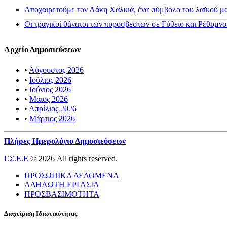
Αποχαιρετούμε τον Λάκη Χαλκιά, ένα σύμβολο του λαϊκού μας
Οι τραγικοί θάνατοι των πυροσβεστών σε Γύθειο και Ρέθυμνο
Αρχείο Δημοσιεύσεων
•
Αύγουστος 2026
•
Ιούλιος 2026
•
Ιούνιος 2026
•
Μάιος 2026
•
Απρίλιος 2026
•
Μάρτιος 2026
Πλήρες Ημερολόγιο Δημοσιεύσεων
Γ.Σ.Ε.Ε
© 2026 All rights reserved.
ΠΡΟΣΩΠΙΚΑ ΔΕΔΟΜΕΝΑ
ΑΔΗΛΩΤΗ ΕΡΓΑΣΙΑ
ΠΡΟΣΒΑΣΙΜΟΤΗΤΑ
Διαχείριση Ιδιωτικότητας