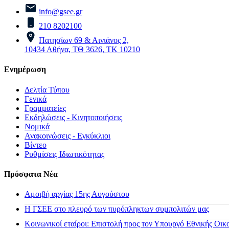
info@gsee.gr
210 8202100
Πατησίων 69 & Αινιάνος 2,
10434 Αθήνα, ΤΘ 3626, ΤΚ 10210
Ενημέρωση
Δελτία Τύπου
Γενικά
Γραμματείες
Εκδηλώσεις - Κινητοποιήσεις
Νομικά
Ανακοινώσεις - Εγκύκλιοι
Βίντεο
Ρυθμίσεις Ιδιωτικότητας
Πρόσφατα Νέα
Αμοιβή αργίας 15ης Αυγούστου
H ΓΣΕΕ στο πλευρό των πυρόπληκτων συμπολιτών μας
Κοινωνικοί εταίροι: Επιστολή προς τον Υπουργό Εθνικής Οικ