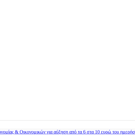
ονομίας & Οικονομικών για αύξηση από τα 6 στα 10 ευρώ του ημερήσ