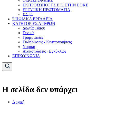
ΟΜΟΣΠΟΝΔΙΕΣ
ΕΚΠΡΟΣΩΠΟΙ Γ.Σ.Ε.Ε. ΣΤΗΝ ΕΟΚΕ
ΕΡΓΑΤΙΚΗ ΠΡΩΤΟΜΑΓΙΑ
Σ.Σ.Ε.
ΨΗΦΙΑΚΑ ΕΡΓΑΛΕΙΑ
ΚΑΤΗΓΟΡΙΕΣ ΑΡΘΡΩΝ
Δελτία Τύπου
Γενικά
Γραμματείες
Εκδηλώσεις - Κινητοποιήσεις
Νομικά
Ανακοινώσεις - Εγκύκλιοι
ΕΠΙΚΟΙΝΩΝΙΑ
Η σελίδα δεν υπάρχει
Αρχική