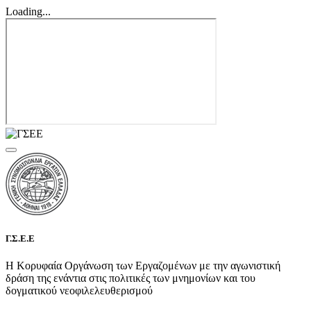
Loading...
Γ.Σ.Ε.Ε
Η Κορυφαία Οργάνωση των Εργαζομένων με την αγωνιστική
δράση της ενάντια στις πολιτικές των μνημονίων και του
δογματικού νεοφιλελευθερισμού