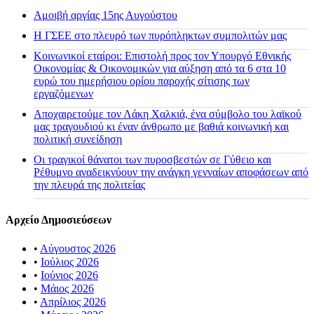
Αμοιβή αργίας 15ης Αυγούστου
H ΓΣΕΕ στο πλευρό των πυρόπληκτων συμπολιτών μας
Κοινωνικοί εταίροι: Επιστολή προς τον Υπουργό Εθνικής
Οικονομίας & Οικονομικών για αύξηση από τα 6 στα 10
ευρώ του ημερήσιου ορίου παροχής σίτισης των
εργαζόμενων
Αποχαιρετούμε τον Λάκη Χαλκιά, ένα σύμβολο του λαϊκού
μας τραγουδιού κι έναν άνθρωπο με βαθιά κοινωνική και
πολιτική συνείδηση
Οι τραγικοί θάνατοι των πυροσβεστών σε Γύθειο και
Ρέθυμνο αναδεικνύουν την ανάγκη γενναίων αποφάσεων από
την πλευρά της πολιτείας
Αρχείο Δημοσιεύσεων
•
Αύγουστος 2026
•
Ιούλιος 2026
•
Ιούνιος 2026
•
Μάιος 2026
•
Απρίλιος 2026