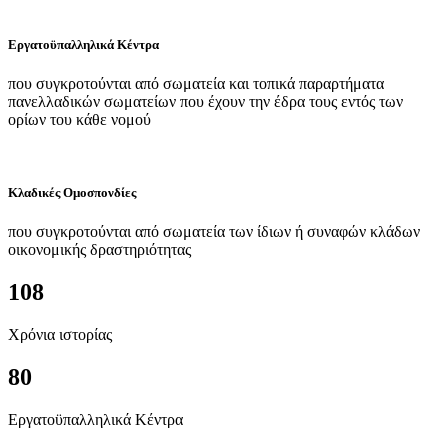
Εργατοϋπαλληλικά Κέντρα
που συγκροτούνται από σωματεία και τοπικά παραρτήματα
πανελλαδικών σωματείων που έχουν την έδρα τους εντός των
ορίων του κάθε νομού
Κλαδικές Ομοσπονδίες
που συγκροτούνται από σωματεία των ίδιων ή συναφών κλάδων
οικονομικής δραστηριότητας
108
Χρόνια ιστορίας
80
Εργατοϋπαλληλικά Κέντρα