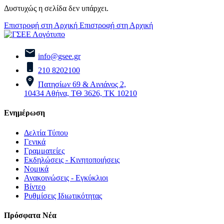
Δυστυχώς η σελίδα δεν υπάρχει.
Επιστροφή στη Αρχική
Επιστροφή στη Αρχική
info@gsee.gr
210 8202100
Πατησίων 69 & Αινιάνος 2,
10434 Αθήνα, ΤΘ 3626, ΤΚ 10210
Ενημέρωση
Δελτία Τύπου
Γενικά
Γραμματείες
Εκδηλώσεις - Κινητοποιήσεις
Νομικά
Ανακοινώσεις - Εγκύκλιοι
Βίντεο
Ρυθμίσεις Ιδιωτικότητας
Πρόσφατα Νέα