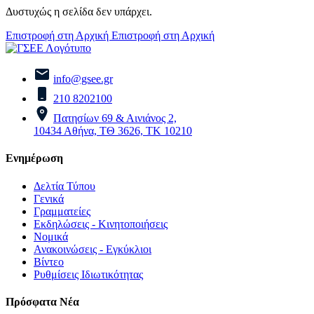
Δυστυχώς η σελίδα δεν υπάρχει.
Επιστροφή στη Αρχική
Επιστροφή στη Αρχική
info@gsee.gr
210 8202100
Πατησίων 69 & Αινιάνος 2,
10434 Αθήνα, ΤΘ 3626, ΤΚ 10210
Ενημέρωση
Δελτία Τύπου
Γενικά
Γραμματείες
Εκδηλώσεις - Κινητοποιήσεις
Νομικά
Ανακοινώσεις - Εγκύκλιοι
Βίντεο
Ρυθμίσεις Ιδιωτικότητας
Πρόσφατα Νέα