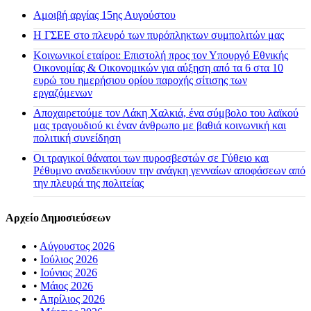
Αμοιβή αργίας 15ης Αυγούστου
H ΓΣΕΕ στο πλευρό των πυρόπληκτων συμπολιτών μας
Κοινωνικοί εταίροι: Επιστολή προς τον Υπουργό Εθνικής
Οικονομίας & Οικονομικών για αύξηση από τα 6 στα 10
ευρώ του ημερήσιου ορίου παροχής σίτισης των
εργαζόμενων
Αποχαιρετούμε τον Λάκη Χαλκιά, ένα σύμβολο του λαϊκού
μας τραγουδιού κι έναν άνθρωπο με βαθιά κοινωνική και
πολιτική συνείδηση
Οι τραγικοί θάνατοι των πυροσβεστών σε Γύθειο και
Ρέθυμνο αναδεικνύουν την ανάγκη γενναίων αποφάσεων από
την πλευρά της πολιτείας
Αρχείο Δημοσιεύσεων
•
Αύγουστος 2026
•
Ιούλιος 2026
•
Ιούνιος 2026
•
Μάιος 2026
•
Απρίλιος 2026