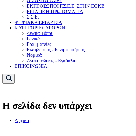
ΟΜΟΣΠΟΝΔΙΕΣ
ΕΚΠΡΟΣΩΠΟΙ Γ.Σ.Ε.Ε. ΣΤΗΝ ΕΟΚΕ
ΕΡΓΑΤΙΚΗ ΠΡΩΤΟΜΑΓΙΑ
Σ.Σ.Ε.
ΨΗΦΙΑΚΑ ΕΡΓΑΛΕΙΑ
ΚΑΤΗΓΟΡΙΕΣ ΑΡΘΡΩΝ
Δελτία Τύπου
Γενικά
Γραμματείες
Εκδηλώσεις - Κινητοποιήσεις
Νομικά
Ανακοινώσεις - Εγκύκλιοι
ΕΠΙΚΟΙΝΩΝΙΑ
Η σελίδα δεν υπάρχει
Αρχική