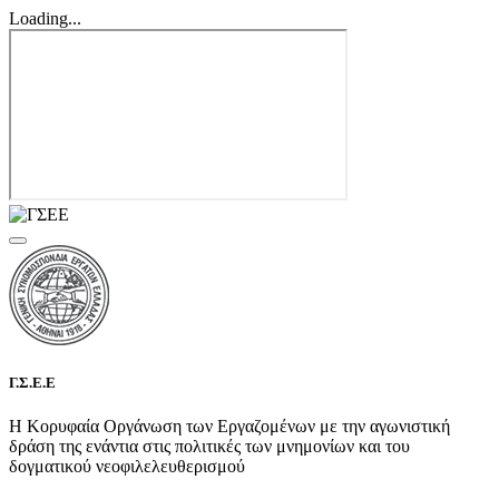
Loading...
Γ.Σ.Ε.Ε
Η Κορυφαία Οργάνωση των Εργαζομένων με την αγωνιστική
δράση της ενάντια στις πολιτικές των μνημονίων και του
δογματικού νεοφιλελευθερισμού