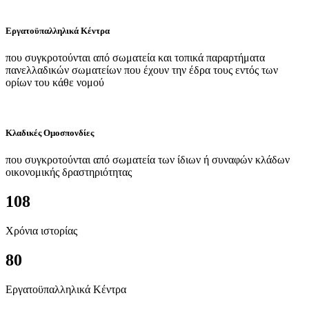
Εργατοϋπαλληλικά Κέντρα
που συγκροτούνται από σωματεία και τοπικά παραρτήματα
πανελλαδικών σωματείων που έχουν την έδρα τους εντός των
ορίων του κάθε νομού
Κλαδικές Ομοσπονδίες
που συγκροτούνται από σωματεία των ίδιων ή συναφών κλάδων
οικονομικής δραστηριότητας
108
Χρόνια ιστορίας
80
Εργατοϋπαλληλικά Κέντρα