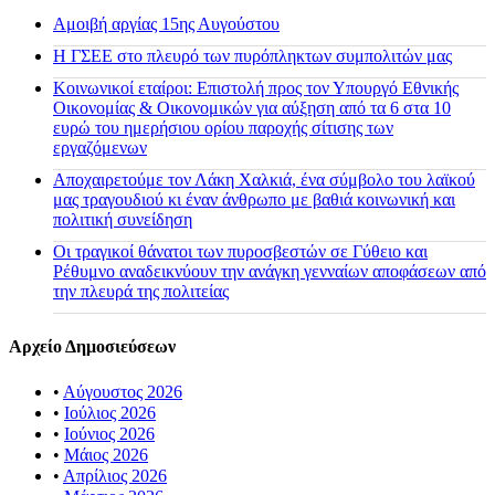
Αμοιβή αργίας 15ης Αυγούστου
H ΓΣΕΕ στο πλευρό των πυρόπληκτων συμπολιτών μας
Κοινωνικοί εταίροι: Επιστολή προς τον Υπουργό Εθνικής
Οικονομίας & Οικονομικών για αύξηση από τα 6 στα 10
ευρώ του ημερήσιου ορίου παροχής σίτισης των
εργαζόμενων
Αποχαιρετούμε τον Λάκη Χαλκιά, ένα σύμβολο του λαϊκού
μας τραγουδιού κι έναν άνθρωπο με βαθιά κοινωνική και
πολιτική συνείδηση
Οι τραγικοί θάνατοι των πυροσβεστών σε Γύθειο και
Ρέθυμνο αναδεικνύουν την ανάγκη γενναίων αποφάσεων από
την πλευρά της πολιτείας
Αρχείο Δημοσιεύσεων
•
Αύγουστος 2026
•
Ιούλιος 2026
•
Ιούνιος 2026
•
Μάιος 2026
•
Απρίλιος 2026