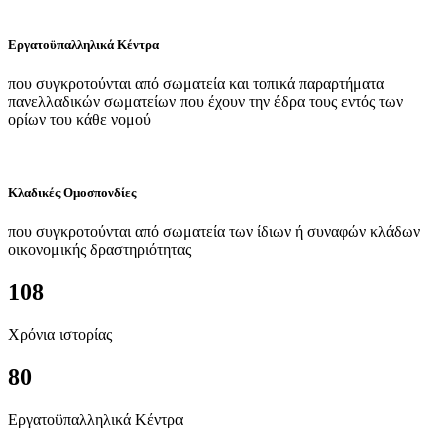
Εργατοϋπαλληλικά Κέντρα
που συγκροτούνται από σωματεία και τοπικά παραρτήματα
πανελλαδικών σωματείων που έχουν την έδρα τους εντός των
ορίων του κάθε νομού
Κλαδικές Ομοσπονδίες
που συγκροτούνται από σωματεία των ίδιων ή συναφών κλάδων
οικονομικής δραστηριότητας
108
Χρόνια ιστορίας
80
Εργατοϋπαλληλικά Κέντρα