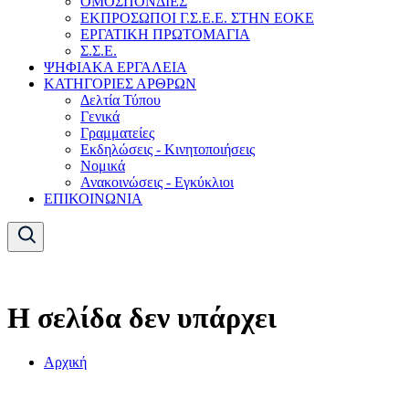
ΟΜΟΣΠΟΝΔΙΕΣ
ΕΚΠΡΟΣΩΠΟΙ Γ.Σ.Ε.Ε. ΣΤΗΝ ΕΟΚΕ
ΕΡΓΑΤΙΚΗ ΠΡΩΤΟΜΑΓΙΑ
Σ.Σ.Ε.
ΨΗΦΙΑΚΑ ΕΡΓΑΛΕΙΑ
ΚΑΤΗΓΟΡΙΕΣ ΑΡΘΡΩΝ
Δελτία Τύπου
Γενικά
Γραμματείες
Εκδηλώσεις - Κινητοποιήσεις
Νομικά
Ανακοινώσεις - Εγκύκλιοι
ΕΠΙΚΟΙΝΩΝΙΑ
Η σελίδα δεν υπάρχει
Αρχική