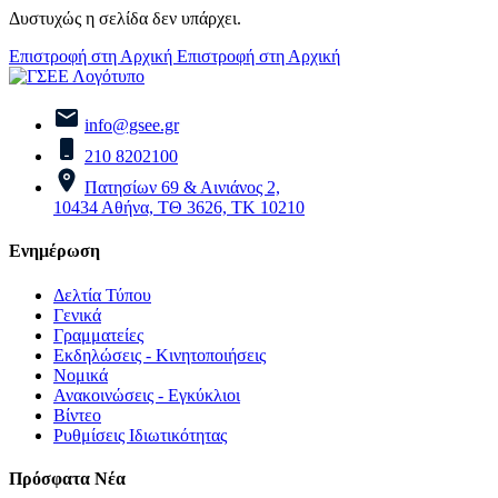
Δυστυχώς η σελίδα δεν υπάρχει.
Επιστροφή στη Αρχική
Επιστροφή στη Αρχική
info@gsee.gr
210 8202100
Πατησίων 69 & Αινιάνος 2,
10434 Αθήνα, ΤΘ 3626, ΤΚ 10210
Ενημέρωση
Δελτία Τύπου
Γενικά
Γραμματείες
Εκδηλώσεις - Κινητοποιήσεις
Νομικά
Ανακοινώσεις - Εγκύκλιοι
Βίντεο
Ρυθμίσεις Ιδιωτικότητας
Πρόσφατα Νέα