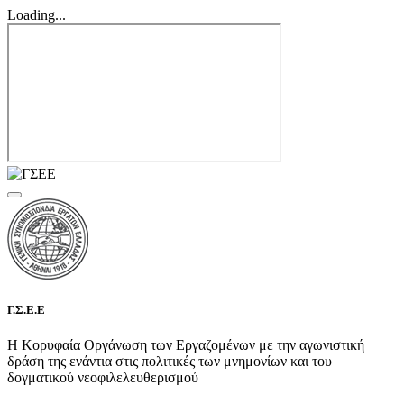
Loading...
Γ.Σ.Ε.Ε
Η Κορυφαία Οργάνωση των Εργαζομένων με την αγωνιστική
δράση της ενάντια στις πολιτικές των μνημονίων και του
δογματικού νεοφιλελευθερισμού