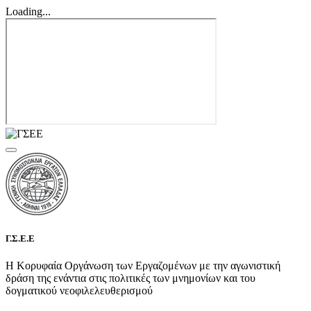
Loading...
Γ.Σ.Ε.Ε
Η Κορυφαία Οργάνωση των Εργαζομένων με την αγωνιστική
δράση της ενάντια στις πολιτικές των μνημονίων και του
δογματικού νεοφιλελευθερισμού