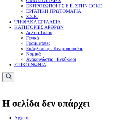
ΟΜΟΣΠΟΝΔΙΕΣ
ΕΚΠΡΟΣΩΠΟΙ Γ.Σ.Ε.Ε. ΣΤΗΝ ΕΟΚΕ
ΕΡΓΑΤΙΚΗ ΠΡΩΤΟΜΑΓΙΑ
Σ.Σ.Ε.
ΨΗΦΙΑΚΑ ΕΡΓΑΛΕΙΑ
ΚΑΤΗΓΟΡΙΕΣ ΑΡΘΡΩΝ
Δελτία Τύπου
Γενικά
Γραμματείες
Εκδηλώσεις - Κινητοποιήσεις
Νομικά
Ανακοινώσεις - Εγκύκλιοι
ΕΠΙΚΟΙΝΩΝΙΑ
Η σελίδα δεν υπάρχει
Αρχική