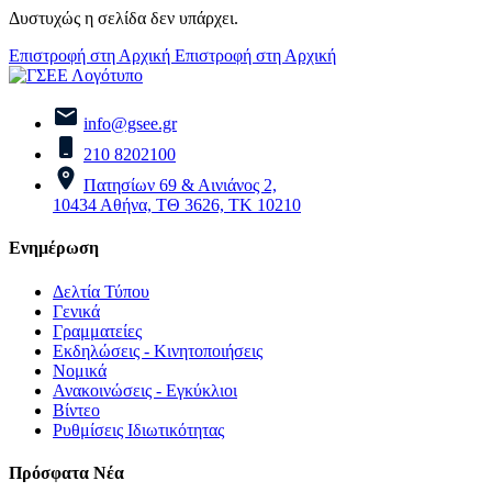
Δυστυχώς η σελίδα δεν υπάρχει.
Επιστροφή στη Αρχική
Επιστροφή στη Αρχική
info@gsee.gr
210 8202100
Πατησίων 69 & Αινιάνος 2,
10434 Αθήνα, ΤΘ 3626, ΤΚ 10210
Ενημέρωση
Δελτία Τύπου
Γενικά
Γραμματείες
Εκδηλώσεις - Κινητοποιήσεις
Νομικά
Ανακοινώσεις - Εγκύκλιοι
Βίντεο
Ρυθμίσεις Ιδιωτικότητας
Πρόσφατα Νέα