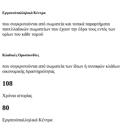
Εργατοϋπαλληλικά Κέντρα
που συγκροτούνται από σωματεία και τοπικά παραρτήματα
πανελλαδικών σωματείων που έχουν την έδρα τους εντός των
ορίων του κάθε νομού
Κλαδικές Ομοσπονδίες
που συγκροτούνται από σωματεία των ίδιων ή συναφών κλάδων
οικονομικής δραστηριότητας
108
Χρόνια ιστορίας
80
Εργατοϋπαλληλικά Κέντρα