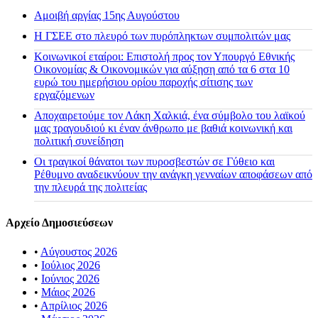
Αμοιβή αργίας 15ης Αυγούστου
H ΓΣΕΕ στο πλευρό των πυρόπληκτων συμπολιτών μας
Κοινωνικοί εταίροι: Επιστολή προς τον Υπουργό Εθνικής
Οικονομίας & Οικονομικών για αύξηση από τα 6 στα 10
ευρώ του ημερήσιου ορίου παροχής σίτισης των
εργαζόμενων
Αποχαιρετούμε τον Λάκη Χαλκιά, ένα σύμβολο του λαϊκού
μας τραγουδιού κι έναν άνθρωπο με βαθιά κοινωνική και
πολιτική συνείδηση
Οι τραγικοί θάνατοι των πυροσβεστών σε Γύθειο και
Ρέθυμνο αναδεικνύουν την ανάγκη γενναίων αποφάσεων από
την πλευρά της πολιτείας
Αρχείο Δημοσιεύσεων
•
Αύγουστος 2026
•
Ιούλιος 2026
•
Ιούνιος 2026
•
Μάιος 2026
•
Απρίλιος 2026