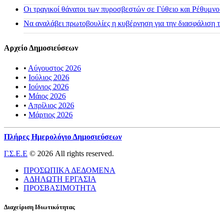
Οι τραγικοί θάνατοι των πυροσβεστών σε Γύθειο και Ρέθυμνο
Να αναλάβει πρωτοβουλίες η κυβέρνηση για την διασφάλιση
Αρχείο Δημοσιεύσεων
•
Αύγουστος 2026
•
Ιούλιος 2026
•
Ιούνιος 2026
•
Μάιος 2026
•
Απρίλιος 2026
•
Μάρτιος 2026
Πλήρες Ημερολόγιο Δημοσιεύσεων
Γ.Σ.Ε.Ε
© 2026 All rights reserved.
ΠΡΟΣΩΠΙΚΑ ΔΕΔΟΜΕΝΑ
ΑΔΗΛΩΤΗ ΕΡΓΑΣΙΑ
ΠΡΟΣΒΑΣΙΜΟΤΗΤΑ
Διαχείριση Ιδιωτικότητας