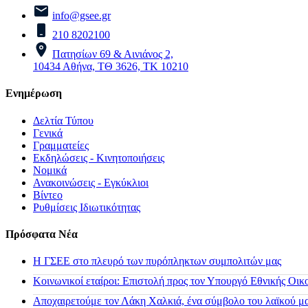
info@gsee.gr
210 8202100
Πατησίων 69 & Αινιάνος 2,
10434 Αθήνα, ΤΘ 3626, ΤΚ 10210
Ενημέρωση
Δελτία Τύπου
Γενικά
Γραμματείες
Εκδηλώσεις - Κινητοποιήσεις
Νομικά
Ανακοινώσεις - Εγκύκλιοι
Βίντεο
Ρυθμίσεις Ιδιωτικότητας
Πρόσφατα Νέα
H ΓΣΕΕ στο πλευρό των πυρόπληκτων συμπολιτών μας
Κοινωνικοί εταίροι: Επιστολή προς τον Υπουργό Εθνικής Οικ
Αποχαιρετούμε τον Λάκη Χαλκιά, ένα σύμβολο του λαϊκού μας