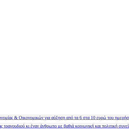
ονομίας & Οικονομικών για αύξηση από τα 6 στα 10 ευρώ του ημερήσ
 τραγουδιού κι έναν άνθρωπο με βαθιά κοινωνική και πολιτική συνε