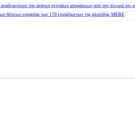
 αναδεικνύουν την ανάγκη γενναίων αποφάσεων από την πλευρά της π
 των θέσεων εργασίας των 170 εργαζόμενων της αλυσίδας MERE