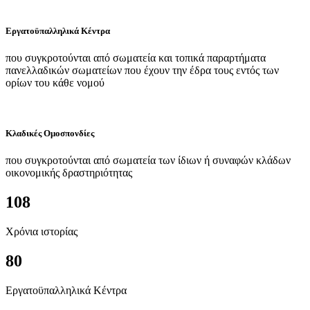
Εργατοϋπαλληλικά Κέντρα
που συγκροτούνται από σωματεία και τοπικά παραρτήματα
πανελλαδικών σωματείων που έχουν την έδρα τους εντός των
ορίων του κάθε νομού
Κλαδικές Ομοσπονδίες
που συγκροτούνται από σωματεία των ίδιων ή συναφών κλάδων
οικονομικής δραστηριότητας
108
Χρόνια ιστορίας
80
Εργατοϋπαλληλικά Κέντρα