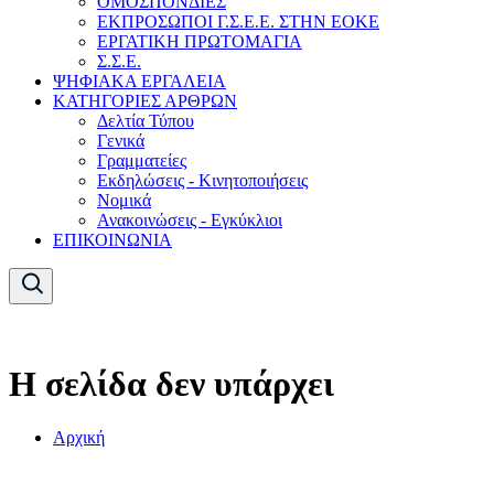
ΟΜΟΣΠΟΝΔΙΕΣ
ΕΚΠΡΟΣΩΠΟΙ Γ.Σ.Ε.Ε. ΣΤΗΝ ΕΟΚΕ
ΕΡΓΑΤΙΚΗ ΠΡΩΤΟΜΑΓΙΑ
Σ.Σ.Ε.
ΨΗΦΙΑΚΑ ΕΡΓΑΛΕΙΑ
ΚΑΤΗΓΟΡΙΕΣ ΑΡΘΡΩΝ
Δελτία Τύπου
Γενικά
Γραμματείες
Εκδηλώσεις - Κινητοποιήσεις
Νομικά
Ανακοινώσεις - Εγκύκλιοι
ΕΠΙΚΟΙΝΩΝΙΑ
Η σελίδα δεν υπάρχει
Αρχική