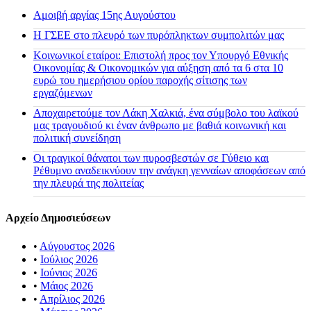
Αμοιβή αργίας 15ης Αυγούστου
H ΓΣΕΕ στο πλευρό των πυρόπληκτων συμπολιτών μας
Κοινωνικοί εταίροι: Επιστολή προς τον Υπουργό Εθνικής
Οικονομίας & Οικονομικών για αύξηση από τα 6 στα 10
ευρώ του ημερήσιου ορίου παροχής σίτισης των
εργαζόμενων
Αποχαιρετούμε τον Λάκη Χαλκιά, ένα σύμβολο του λαϊκού
μας τραγουδιού κι έναν άνθρωπο με βαθιά κοινωνική και
πολιτική συνείδηση
Οι τραγικοί θάνατοι των πυροσβεστών σε Γύθειο και
Ρέθυμνο αναδεικνύουν την ανάγκη γενναίων αποφάσεων από
την πλευρά της πολιτείας
Αρχείο Δημοσιεύσεων
•
Αύγουστος 2026
•
Ιούλιος 2026
•
Ιούνιος 2026
•
Μάιος 2026
•
Απρίλιος 2026