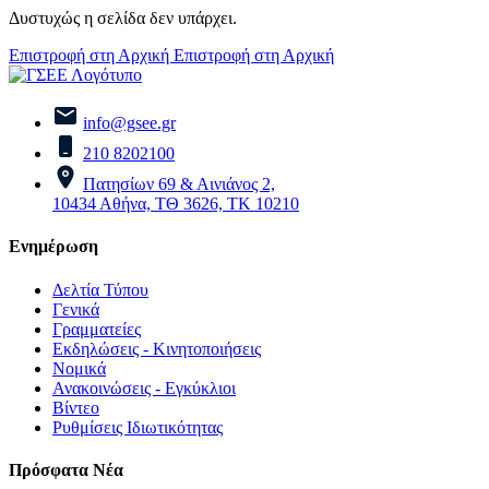
Δυστυχώς η σελίδα δεν υπάρχει.
Επιστροφή στη Αρχική
Επιστροφή στη Αρχική
info@gsee.gr
210 8202100
Πατησίων 69 & Αινιάνος 2,
10434 Αθήνα, ΤΘ 3626, ΤΚ 10210
Ενημέρωση
Δελτία Τύπου
Γενικά
Γραμματείες
Εκδηλώσεις - Κινητοποιήσεις
Νομικά
Ανακοινώσεις - Εγκύκλιοι
Βίντεο
Ρυθμίσεις Ιδιωτικότητας
Πρόσφατα Νέα