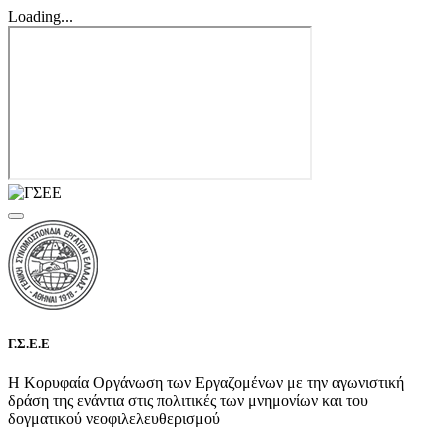
Loading...
Γ.Σ.Ε.Ε
Η Κορυφαία Οργάνωση των Εργαζομένων με την αγωνιστική
δράση της ενάντια στις πολιτικές των μνημονίων και του
δογματικού νεοφιλελευθερισμού