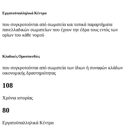
Εργατοϋπαλληλικά Κέντρα
που συγκροτούνται από σωματεία και τοπικά παραρτήματα
πανελλαδικών σωματείων που έχουν την έδρα τους εντός των
ορίων του κάθε νομού
Κλαδικές Ομοσπονδίες
που συγκροτούνται από σωματεία των ίδιων ή συναφών κλάδων
οικονομικής δραστηριότητας
108
Χρόνια ιστορίας
80
Εργατοϋπαλληλικά Κέντρα