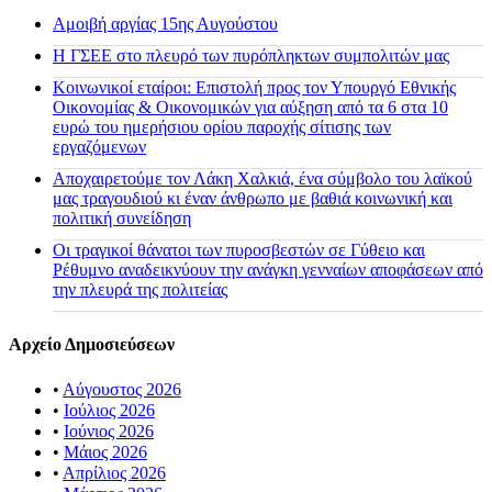
Αμοιβή αργίας 15ης Αυγούστου
H ΓΣΕΕ στο πλευρό των πυρόπληκτων συμπολιτών μας
Κοινωνικοί εταίροι: Επιστολή προς τον Υπουργό Εθνικής
Οικονομίας & Οικονομικών για αύξηση από τα 6 στα 10
ευρώ του ημερήσιου ορίου παροχής σίτισης των
εργαζόμενων
Αποχαιρετούμε τον Λάκη Χαλκιά, ένα σύμβολο του λαϊκού
μας τραγουδιού κι έναν άνθρωπο με βαθιά κοινωνική και
πολιτική συνείδηση
Οι τραγικοί θάνατοι των πυροσβεστών σε Γύθειο και
Ρέθυμνο αναδεικνύουν την ανάγκη γενναίων αποφάσεων από
την πλευρά της πολιτείας
Αρχείο Δημοσιεύσεων
•
Αύγουστος 2026
•
Ιούλιος 2026
•
Ιούνιος 2026
•
Μάιος 2026
•
Απρίλιος 2026