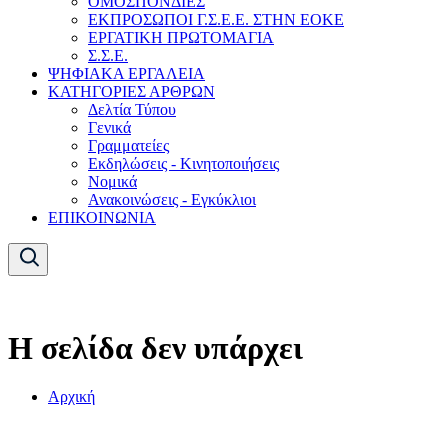
ΟΜΟΣΠΟΝΔΙΕΣ
ΕΚΠΡΟΣΩΠΟΙ Γ.Σ.Ε.Ε. ΣΤΗΝ ΕΟΚΕ
ΕΡΓΑΤΙΚΗ ΠΡΩΤΟΜΑΓΙΑ
Σ.Σ.Ε.
ΨΗΦΙΑΚΑ ΕΡΓΑΛΕΙΑ
ΚΑΤΗΓΟΡΙΕΣ ΑΡΘΡΩΝ
Δελτία Τύπου
Γενικά
Γραμματείες
Εκδηλώσεις - Κινητοποιήσεις
Νομικά
Ανακοινώσεις - Εγκύκλιοι
ΕΠΙΚΟΙΝΩΝΙΑ
Η σελίδα δεν υπάρχει
Αρχική