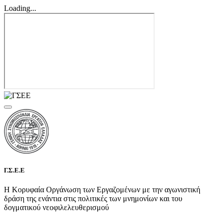
Loading...
Γ.Σ.Ε.Ε
Η Κορυφαία Οργάνωση των Εργαζομένων με την αγωνιστική
δράση της ενάντια στις πολιτικές των μνημονίων και του
δογματικού νεοφιλελευθερισμού