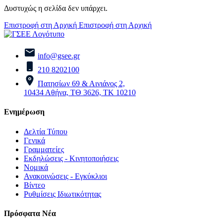
Δυστυχώς η σελίδα δεν υπάρχει.
Επιστροφή στη Αρχική
Επιστροφή στη Αρχική
info@gsee.gr
210 8202100
Πατησίων 69 & Αινιάνος 2,
10434 Αθήνα, ΤΘ 3626, ΤΚ 10210
Ενημέρωση
Δελτία Τύπου
Γενικά
Γραμματείες
Εκδηλώσεις - Κινητοποιήσεις
Νομικά
Ανακοινώσεις - Εγκύκλιοι
Βίντεο
Ρυθμίσεις Ιδιωτικότητας
Πρόσφατα Νέα