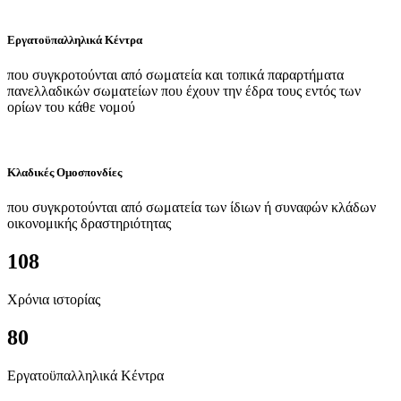
Εργατοϋπαλληλικά Κέντρα
που συγκροτούνται από σωματεία και τοπικά παραρτήματα
πανελλαδικών σωματείων που έχουν την έδρα τους εντός των
ορίων του κάθε νομού
Κλαδικές Ομοσπονδίες
που συγκροτούνται από σωματεία των ίδιων ή συναφών κλάδων
οικονομικής δραστηριότητας
108
Χρόνια ιστορίας
80
Εργατοϋπαλληλικά Κέντρα