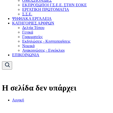
ΟΜΟΣΠΟΝΔΙΕΣ
ΕΚΠΡΟΣΩΠΟΙ Γ.Σ.Ε.Ε. ΣΤΗΝ ΕΟΚΕ
ΕΡΓΑΤΙΚΗ ΠΡΩΤΟΜΑΓΙΑ
Σ.Σ.Ε.
ΨΗΦΙΑΚΑ ΕΡΓΑΛΕΙΑ
ΚΑΤΗΓΟΡΙΕΣ ΑΡΘΡΩΝ
Δελτία Τύπου
Γενικά
Γραμματείες
Εκδηλώσεις - Κινητοποιήσεις
Νομικά
Ανακοινώσεις - Εγκύκλιοι
ΕΠΙΚΟΙΝΩΝΙΑ
Η σελίδα δεν υπάρχει
Αρχική