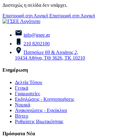
Δυστυχώς η σελίδα δεν υπάρχει.
Επιστροφή στη Αρχική
Επιστροφή στη Αρχική
info@gsee.gr
210 8202100
Πατησίων 69 & Αινιάνος 2,
10434 Αθήνα, ΤΘ 3626, ΤΚ 10210
Ενημέρωση
Δελτία Τύπου
Γενικά
Γραμματείες
Εκδηλώσεις - Κινητοποιήσεις
Νομικά
Ανακοινώσεις - Εγκύκλιοι
Βίντεο
Ρυθμίσεις Ιδιωτικότητας
Πρόσφατα Νέα