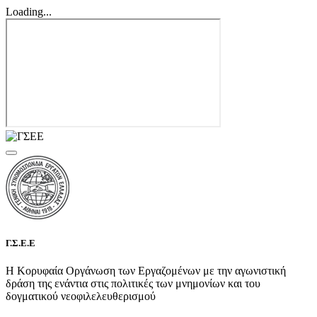
Loading...
Γ.Σ.Ε.Ε
Η Κορυφαία Οργάνωση των Εργαζομένων με την αγωνιστική
δράση της ενάντια στις πολιτικές των μνημονίων και του
δογματικού νεοφιλελευθερισμού