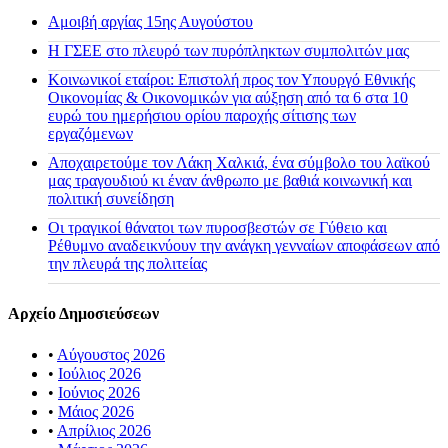
Αμοιβή αργίας 15ης Αυγούστου
H ΓΣΕΕ στο πλευρό των πυρόπληκτων συμπολιτών μας
Κοινωνικοί εταίροι: Επιστολή προς τον Υπουργό Εθνικής
Οικονομίας & Οικονομικών για αύξηση από τα 6 στα 10
ευρώ του ημερήσιου ορίου παροχής σίτισης των
εργαζόμενων
Αποχαιρετούμε τον Λάκη Χαλκιά, ένα σύμβολο του λαϊκού
μας τραγουδιού κι έναν άνθρωπο με βαθιά κοινωνική και
πολιτική συνείδηση
Οι τραγικοί θάνατοι των πυροσβεστών σε Γύθειο και
Ρέθυμνο αναδεικνύουν την ανάγκη γενναίων αποφάσεων από
την πλευρά της πολιτείας
Αρχείο Δημοσιεύσεων
•
Αύγουστος 2026
•
Ιούλιος 2026
•
Ιούνιος 2026
•
Μάιος 2026
•
Απρίλιος 2026